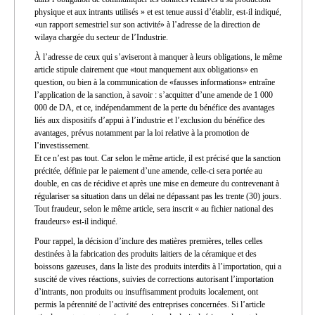
physique et aux intrants utilisés » et est tenue aussi d’établir, est-il indiqué,
«un rapport semestriel sur son activité» à l’adresse de la direction de
wilaya chargée du secteur de l’Industrie.
À l’adresse de ceux qui s’aviseront à manquer à leurs obligations, le même
article stipule clairement que «tout manquement aux obligations» en
question, ou bien à la communication de «fausses informations» entraîne
l’application de la sanction, à savoir : s’acquitter d’une amende de 1 000
000 de DA, et ce, indépendamment de la perte du bénéfice des avantages
liés aux dispositifs d’appui à l’industrie et l’exclusion du bénéfice des
avantages, prévus notamment par la loi relative à la promotion de
l’investissement.
Et ce n’est pas tout. Car selon le même article, il est précisé que la sanction
précitée, définie par le paiement d’une amende, celle-ci sera portée au
double, en cas de récidive et après une mise en demeure du contrevenant à
régulariser sa situation dans un délai ne dépassant pas les trente (30) jours.
Tout fraudeur, selon le même article, sera inscrit « au fichier national des
fraudeurs» est-il indiqué.
Pour rappel, la décision d’inclure des matières premières, telles celles
destinées à la fabrication des produits laitiers de la céramique et des
boissons gazeuses, dans la liste des produits interdits à l’importation, qui a
suscité de vives réactions, suivies de corrections autorisant l’importation
d’intrants, non produits ou insuffisamment produits localement, ont
permis la pérennité de l’activité des entreprises concernées. Si l’article