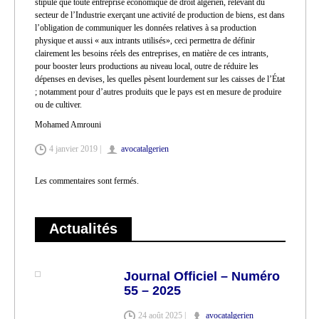
stipule que toute entreprise économique de droit algérien, relevant du
secteur de l’Industrie exerçant une activité de production de biens, est dans
l’obligation de communiquer les données relatives à sa production
physique et aussi « aux intrants utilisés», ceci permettra de définir
clairement les besoins réels des entreprises, en matière de ces intrants,
pour booster leurs productions au niveau local, outre de réduire les
dépenses en devises, les quelles pèsent lourdement sur les caisses de l’État
; notamment pour d’autres produits que le pays est en mesure de produire
ou de cultiver.
Mohamed Amrouni
4 janvier 2019 |
avocatalgerien
Les commentaires sont fermés.
Actualités
Journal Officiel – Numéro
55 – 2025
24 août 2025 |
avocatalgerien