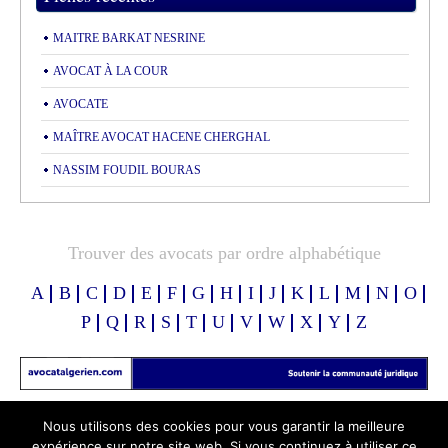
MAITRE BARKAT NESRINE
AVOCAT À LA COUR
AVOCATE
MAÎTRE AVOCAT HACENE CHERGHAL
NASSIM FOUDIL BOURAS
Trouver des avocats par ordre alphabétique
A
B
C
D
E
F
G
H
I
J
K
L
M
N
O
P
Q
R
S
T
U
V
W
X
Y
Z
Nous utilisons des cookies pour vous garantir la meilleure
expérience sur notre site web. Si vous continuez à utiliser ce