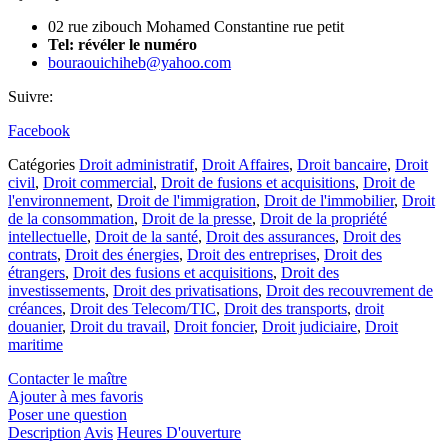
02 rue zibouch Mohamed Constantine rue petit
Tel:
révéler le numéro
bouraouichiheb@yahoo.com
Suivre:
Facebook
Catégories
Droit administratif
,
Droit Affaires
,
Droit bancaire
,
Droit
civil
,
Droit commercial
,
Droit de fusions et acquisitions
,
Droit de
l'environnement
,
Droit de l'immigration
,
Droit de l'immobilier
,
Droit
de la consommation
,
Droit de la presse
,
Droit de la propriété
intellectuelle
,
Droit de la santé
,
Droit des assurances
,
Droit des
contrats
,
Droit des énergies
,
Droit des entreprises
,
Droit des
étrangers
,
Droit des fusions et acquisitions
,
Droit des
investissements
,
Droit des privatisations
,
Droit des recouvrement de
créances
,
Droit des Telecom/TIC
,
Droit des transports
,
droit
douanier
,
Droit du travail
,
Droit foncier
,
Droit judiciaire
,
Droit
maritime
Contacter le maître
Ajouter à mes favoris
Poser une question
Description
Avis
Heures D'ouverture