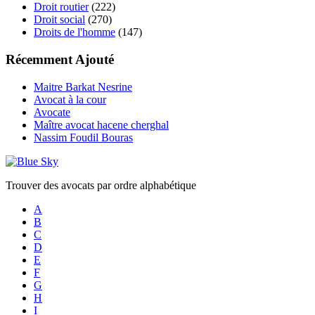
Droit routier
(222)
Droit social
(270)
Droits de l'homme
(147)
Récemment Ajouté
Maitre Barkat Nesrine
Avocat à la cour
Avocate
Maître avocat hacene cherghal
Nassim Foudil Bouras
Trouver des avocats par ordre alphabétique
A
B
C
D
E
F
G
H
I