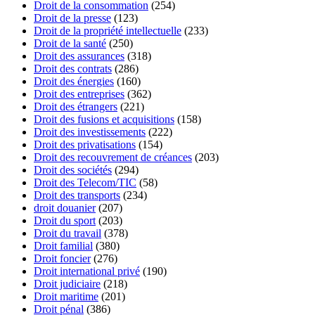
Droit de la consommation
(254)
Droit de la presse
(123)
Droit de la propriété intellectuelle
(233)
Droit de la santé
(250)
Droit des assurances
(318)
Droit des contrats
(286)
Droit des énergies
(160)
Droit des entreprises
(362)
Droit des étrangers
(221)
Droit des fusions et acquisitions
(158)
Droit des investissements
(222)
Droit des privatisations
(154)
Droit des recouvrement de créances
(203)
Droit des sociétés
(294)
Droit des Telecom/TIC
(58)
Droit des transports
(234)
droit douanier
(207)
Droit du sport
(203)
Droit du travail
(378)
Droit familial
(380)
Droit foncier
(276)
Droit international privé
(190)
Droit judiciaire
(218)
Droit maritime
(201)
Droit pénal
(386)