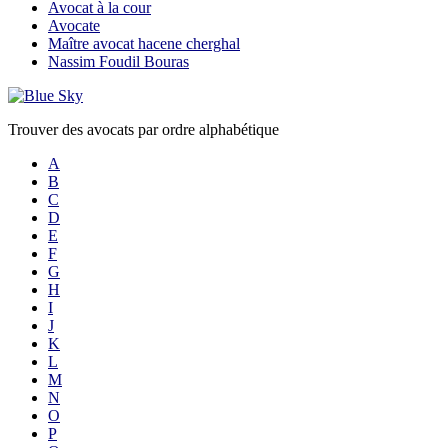
Avocat à la cour
Avocate
Maître avocat hacene cherghal
Nassim Foudil Bouras
Trouver des avocats par ordre alphabétique
A
B
C
D
E
F
G
H
I
J
K
L
M
N
O
P