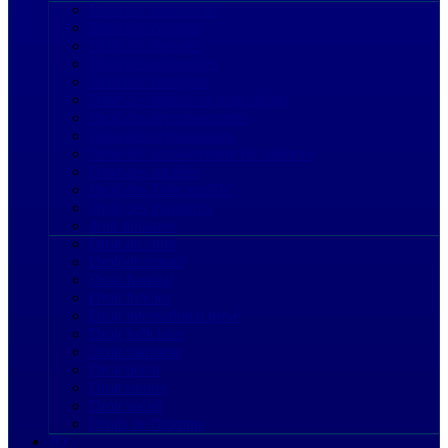
Droit des assurances
Droit des contrats
Droit des énergies
Droit des entreprises
Droit des étrangers
Droit des fusions et acquisitions
Droit des investissements
Droit des privatisations
Droit des recouvrement de créances
Droit des sociétés
Droit des Telecom/TIC
Droit des transports
droit douanier
Droit du sport
Droit du travail
Droit familial
Droit foncier
Droit international privé
Droit judiciaire
Droit maritime
Droit pénal
Droit routier
Droit social
Droits de l'homme
JO