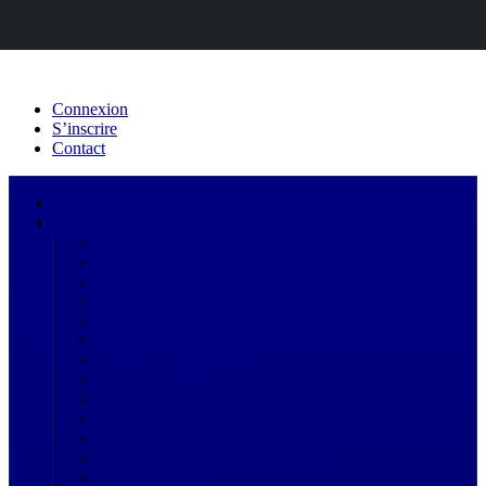
Connexion
S’inscrire
Contact
Acceuil
Annuaire
Droit administratif
Droit Affaires
Droit bancaire
Droit civil
Droit commercial
Droit de fusions et acquisitions
Droit de l'environnement
Droit de l'immigration
Droit de l'immobilier
Droit de la consommation
Droit de la presse
Droit de la propriété intellectuelle
Droit de la santé