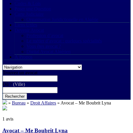
Codes & Lois
Poser une Question
Carte Judiciaire
Organisation Juridictionelle en Algérie
Liens Utiles
Devenir Avocat
Profession d’avocat
Le métier d’avocat : quelques spécialités
Vous êtes avocat ?
Digital Avocat Algérien
À Propos
Trouvez un avocat
Où ?
(Ville)
Rechercher
»
Bureau
»
Droit Affaires
»
Avocat – Me Boubrit Lyna
1 avis
Avocat – Me Boubrit Lyna