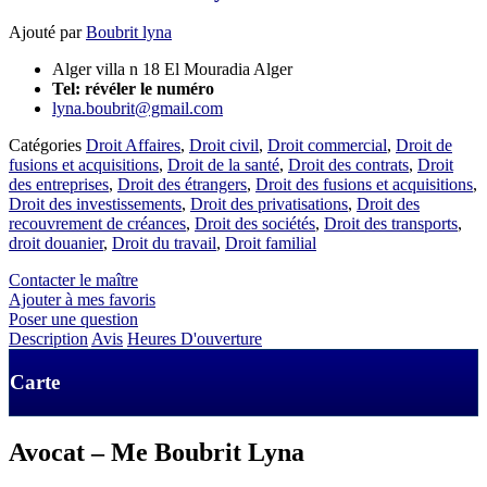
Ajouté par
Boubrit lyna
Alger villa n 18 El Mouradia Alger
Tel:
révéler le numéro
lyna.boubrit@gmail.com
Catégories
Droit Affaires
,
Droit civil
,
Droit commercial
,
Droit de
fusions et acquisitions
,
Droit de la santé
,
Droit des contrats
,
Droit
des entreprises
,
Droit des étrangers
,
Droit des fusions et acquisitions
,
Droit des investissements
,
Droit des privatisations
,
Droit des
recouvrement de créances
,
Droit des sociétés
,
Droit des transports
,
droit douanier
,
Droit du travail
,
Droit familial
Contacter le maître
Ajouter à mes favoris
Poser une question
Description
Avis
Heures D'ouverture
Carte
Avocat – Me Boubrit Lyna