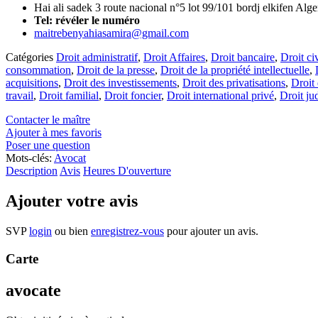
Hai ali sadek 3 route nacional n°5 lot 99/101 bordj elkifen Alge
Tel:
révéler le numéro
maitrebenyahiasamira@gmail.com
Catégories
Droit administratif
,
Droit Affaires
,
Droit bancaire
,
Droit civ
consommation
,
Droit de la presse
,
Droit de la propriété intellectuelle
,
acquisitions
,
Droit des investissements
,
Droit des privatisations
,
Droit
travail
,
Droit familial
,
Droit foncier
,
Droit international privé
,
Droit jud
Contacter le maître
Ajouter à mes favoris
Poser une question
Mots-clés:
Avocat
Description
Avis
Heures D'ouverture
Ajouter votre avis
SVP
login
ou bien
enregistrez-vous
pour ajouter un avis.
Carte
avocate