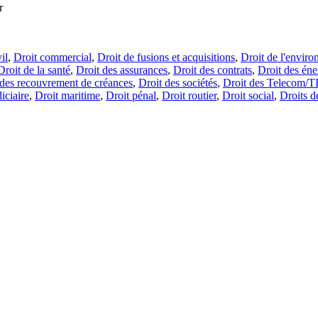
r
il
,
Droit commercial
,
Droit de fusions et acquisitions
,
Droit de l'envir
Droit de la santé
,
Droit des assurances
,
Droit des contrats
,
Droit des éne
 des recouvrement de créances
,
Droit des sociétés
,
Droit des Telecom/T
iciaire
,
Droit maritime
,
Droit pénal
,
Droit routier
,
Droit social
,
Droits 