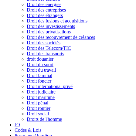
Droit des énergies
Droit des entreprises
Droit des étrangers
Droit des fusions et acquisitions
Droit des investissements
Droit des privatisations
Droit des recouvrement de créances
Droit des sociétés
Droit des Telecom/TIC
Droit des transports
droit douanier
Droit du sport
Droit du travail
Droit familial
Droit foncier
Droit international privé
Droit judiciaire
Droit maritime
Droit pénal
Droit routier
Droit social
Droits de l'homme
JO
Codes & Lois
Poser une Question