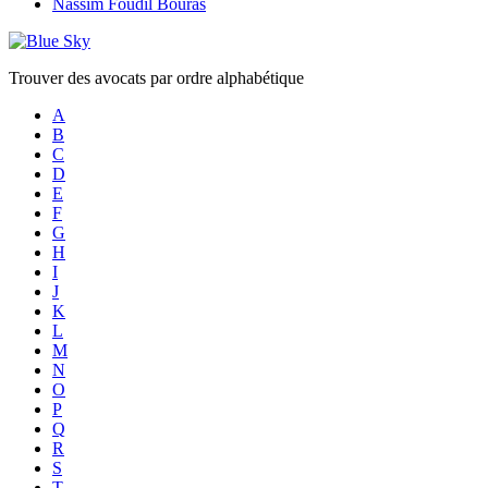
Nassim Foudil Bouras
Trouver des avocats par ordre alphabétique
A
B
C
D
E
F
G
H
I
J
K
L
M
N
O
P
Q
R
S
T