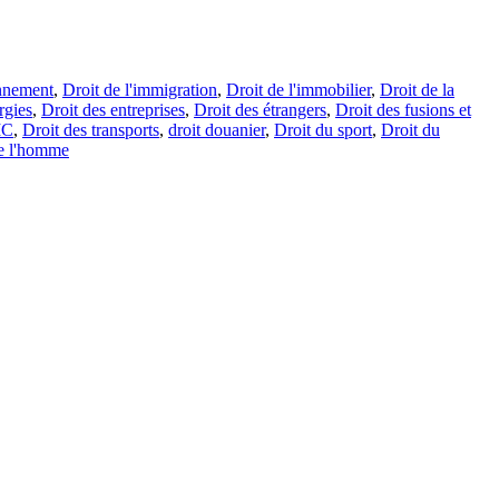
onnement
,
Droit de l'immigration
,
Droit de l'immobilier
,
Droit de la
rgies
,
Droit des entreprises
,
Droit des étrangers
,
Droit des fusions et
IC
,
Droit des transports
,
droit douanier
,
Droit du sport
,
Droit du
de l'homme