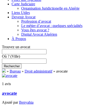
Carte Judiciaire
Organisation Juridictionelle en Algérie
Liens Utiles
Devenir Avocat
Profession d’avocat
Le métier d’avocat : quelques spécialités
Vous êtes avocat ?
Digital Avocat Algérien
À Propos
Trouvez un avocat
Où ?
(Ville)
Rechercher
»
Bureau
»
Droit administratif
»
avocate
1 avis
avocate
Ajouté par
Benyahia