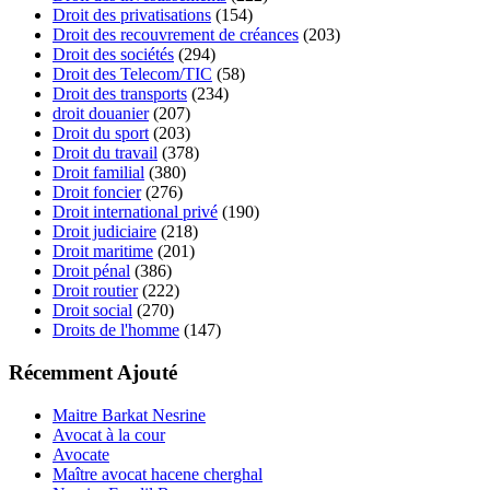
Droit des privatisations
(154)
Droit des recouvrement de créances
(203)
Droit des sociétés
(294)
Droit des Telecom/TIC
(58)
Droit des transports
(234)
droit douanier
(207)
Droit du sport
(203)
Droit du travail
(378)
Droit familial
(380)
Droit foncier
(276)
Droit international privé
(190)
Droit judiciaire
(218)
Droit maritime
(201)
Droit pénal
(386)
Droit routier
(222)
Droit social
(270)
Droits de l'homme
(147)
Récemment Ajouté
Maitre Barkat Nesrine
Avocat à la cour
Avocate
Maître avocat hacene cherghal