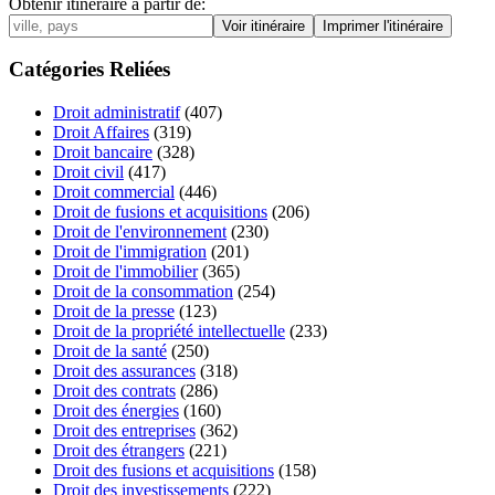
Obtenir itinéraire à partir de:
Catégories Reliées
Droit administratif
(407)
Droit Affaires
(319)
Droit bancaire
(328)
Droit civil
(417)
Droit commercial
(446)
Droit de fusions et acquisitions
(206)
Droit de l'environnement
(230)
Droit de l'immigration
(201)
Droit de l'immobilier
(365)
Droit de la consommation
(254)
Droit de la presse
(123)
Droit de la propriété intellectuelle
(233)
Droit de la santé
(250)
Droit des assurances
(318)
Droit des contrats
(286)
Droit des énergies
(160)
Droit des entreprises
(362)
Droit des étrangers
(221)
Droit des fusions et acquisitions
(158)
Droit des investissements
(222)