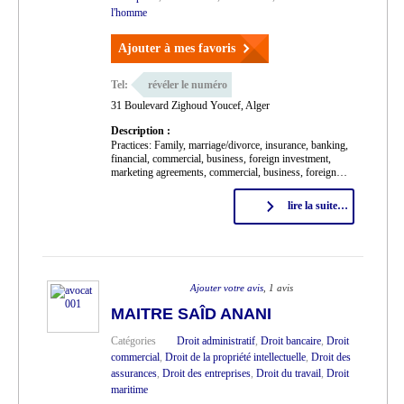
l'homme
Ajouter à mes favoris
Tel:
révéler le numéro
31 Boulevard Zighoud Youcef, Alger
Description :
Practices: Family, marriage/divorce, insurance, banking,
financial, commercial, business, foreign investment,
marketing agreements, commercial, business, foreign…
lire la suite…
Ajouter votre avis
, 1 avis
MAITRE SAÎD ANANI
Catégories
Droit administratif
,
Droit bancaire
,
Droit
commercial
,
Droit de la propriété intellectuelle
,
Droit des
assurances
,
Droit des entreprises
,
Droit du travail
,
Droit
maritime