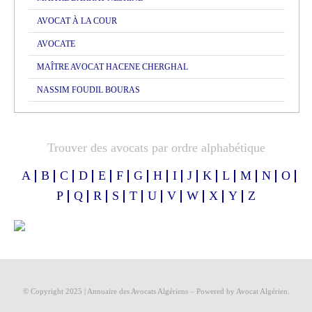
AVOCAT À LA COUR
AVOCATE
MAÎTRE AVOCAT HACENE CHERGHAL
NASSIM FOUDIL BOURAS
Trouver des avocats par ordre alphabétique
A
B
C
D
E
F
G
H
I
J
K
L
M
N
O
P
Q
R
S
T
U
V
W
X
Y
Z
© Copyright 2025 | Annuaire des Avocats Algériens
– Powered by
Avocat Algérien
.