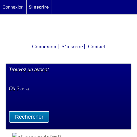
Connexion
S'inscrire
Connexion
S’inscrire
Contact
Trouvez un avocat
Où ?
(Ville)
Rechercher
»
Droit commercial
»
Page 12