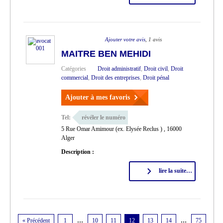
Ajouter votre avis
, 1 avis
MAITRE BEN MEHIDI
Catégories
Droit administratif
,
Droit civil
,
Droit
commercial
,
Droit des entreprises
,
Droit pénal
Ajouter à mes favoris
Tel:
révéler le numéro
5 Rue Omar Amimour (ex. Elysée Reclus ) , 16000
Alger
Description :
lire la suite…
« Précédent
1
…
10
11
12
13
14
…
75