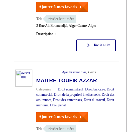
Ajouter à mes favoris
Tel:
révéler le numéro
2 Rue Ali Boumendjel, Alger Centre, Alger
Description :
lire la suite…
Ajouter votre avis
, 1 avis
MAITRE TOUFIK AZZAR
Catégories
Droit administratif
,
Droit bancaire
,
Droit
commercial
,
Droit de la propriété intellectuelle
,
Droit des
assurances
,
Droit des entreprises
,
Droit du travail
,
Droit
maritime
,
Droit pénal
Ajouter à mes favoris
Tel:
révéler le numéro