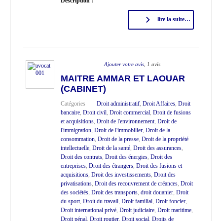
Description :
lire la suite…
Ajouter votre avis
, 1 avis
MAITRE AMMAR ET LAOUAR
(CABINET)
Catégories
Droit administratif
,
Droit Affaires
,
Droit
bancaire
,
Droit civil
,
Droit commercial
,
Droit de fusions
et acquisitions
,
Droit de l'environnement
,
Droit de
l'immigration
,
Droit de l'immobilier
,
Droit de la
consommation
,
Droit de la presse
,
Droit de la propriété
intellectuelle
,
Droit de la santé
,
Droit des assurances
,
Droit des contrats
,
Droit des énergies
,
Droit des
entreprises
,
Droit des étrangers
,
Droit des fusions et
acquisitions
,
Droit des investissements
,
Droit des
privatisations
,
Droit des recouvrement de créances
,
Droit
des sociétés
,
Droit des transports
,
droit douanier
,
Droit
du sport
,
Droit du travail
,
Droit familial
,
Droit foncier
,
Droit international privé
,
Droit judiciaire
,
Droit maritime
,
Droit pénal
,
Droit routier
,
Droit social
,
Droits de