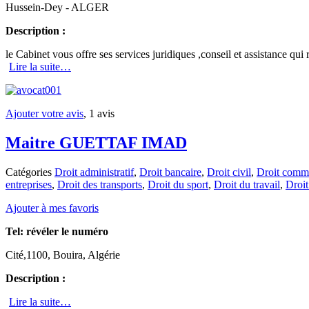
Hussein-Dey - ALGER
Description :
le Cabinet vous offre ses services juridiques ,conseil et assistance qu
Lire la suite…
Ajouter votre avis
, 1 avis
Maitre GUETTAF IMAD
Catégories
Droit administratif
,
Droit bancaire
,
Droit civil
,
Droit comme
entreprises
,
Droit des transports
,
Droit du sport
,
Droit du travail
,
Droit
Ajouter à mes favoris
Tel:
révéler le numéro
Cité,1100, Bouira, Algérie
Description :
Lire la suite…