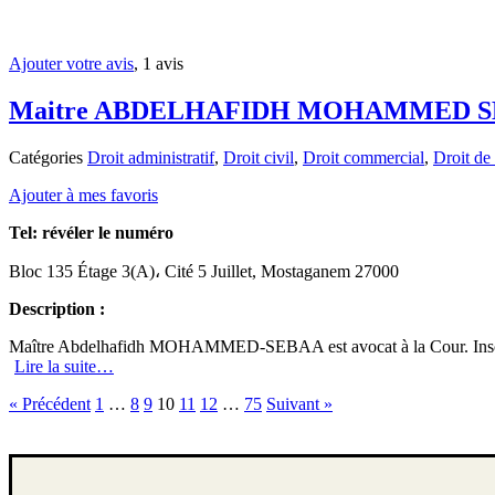
Ajouter votre avis
, 1 avis
Maitre ABDELHAFIDH MOHAMMED 
Catégories
Droit administratif
,
Droit civil
,
Droit commercial
,
Droit de 
Ajouter à mes favoris
Tel:
révéler le numéro
Bloc 135 Étage 3(A)، Cité 5 Juillet, Mostaganem 27000
Description :
Maître Abdelhafidh MOHAMMED-SEBAA est avocat à la Cour. Inscri
Lire la suite…
« Précédent
1
…
8
9
10
11
12
…
75
Suivant »