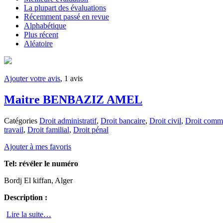
La plupart des évaluations
Récemment passé en revue
Alphabétique
Plus récent
Aléatoire
Ajouter votre avis
, 1 avis
Maitre BENBAZIZ AMEL
Catégories
Droit administratif
,
Droit bancaire
,
Droit civil
,
Droit comme
travail
,
Droit familial
,
Droit pénal
Ajouter à mes favoris
Tel:
révéler le numéro
Bordj El kiffan, Alger
Description :
Lire la suite…