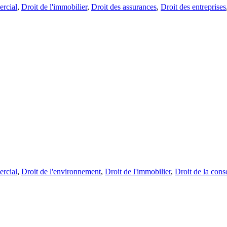
rcial
,
Droit de l'immobilier
,
Droit des assurances
,
Droit des entreprises
rcial
,
Droit de l'environnement
,
Droit de l'immobilier
,
Droit de la con