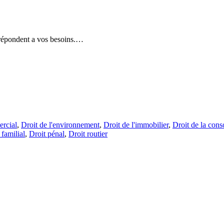
i répondent a vos besoins.…
rcial
,
Droit de l'environnement
,
Droit de l'immobilier
,
Droit de la con
 familial
,
Droit pénal
,
Droit routier