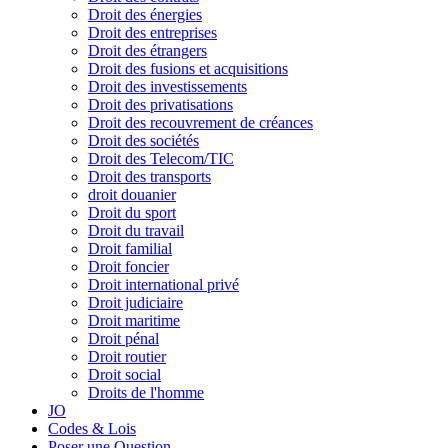
Droit des énergies
Droit des entreprises
Droit des étrangers
Droit des fusions et acquisitions
Droit des investissements
Droit des privatisations
Droit des recouvrement de créances
Droit des sociétés
Droit des Telecom/TIC
Droit des transports
droit douanier
Droit du sport
Droit du travail
Droit familial
Droit foncier
Droit international privé
Droit judiciaire
Droit maritime
Droit pénal
Droit routier
Droit social
Droits de l'homme
JO
Codes & Lois
Poser une Question