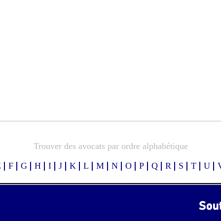
Trouver des avocats par ordre alphabétique
E
F
G
H
I
J
K
L
M
N
O
P
Q
R
S
T
U