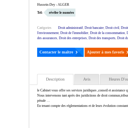
Hussein-Dey - ALGER
Tel:
révéler le numéro
Catégories
Droit administratif
,
Droit bancaire
,
Droit civil
,
Droi
l'environnement
,
Droit de l'immobilier
,
Droit de la consommation
,
D
des assurances
,
Droit des entreprises
,
Droit des transports
,
Droit d
Contacter le maître
Ajouter à mes favoris
Description
Avis
Heures D'o
le Cabinet vous offre ses services juridiques ,conseil et assistance 
Nous intervenons tant après des juridictions de droit commun,tribuna
pénale …
En tenant compte des réglementations et de leurs évolution constante