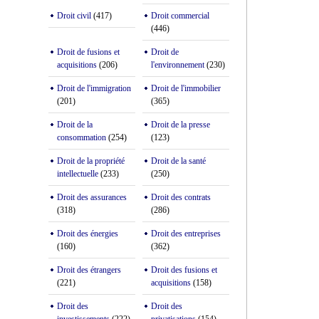
Droit civil
(417)
Droit commercial
(446)
Droit de fusions et
Droit de
acquisitions
(206)
l'environnement
(230)
Droit de l'immigration
Droit de l'immobilier
(201)
(365)
Droit de la
Droit de la presse
consommation
(254)
(123)
Droit de la propriété
Droit de la santé
intellectuelle
(233)
(250)
Droit des assurances
Droit des contrats
(318)
(286)
Droit des énergies
Droit des entreprises
(160)
(362)
Droit des étrangers
Droit des fusions et
(221)
acquisitions
(158)
Droit des
Droit des