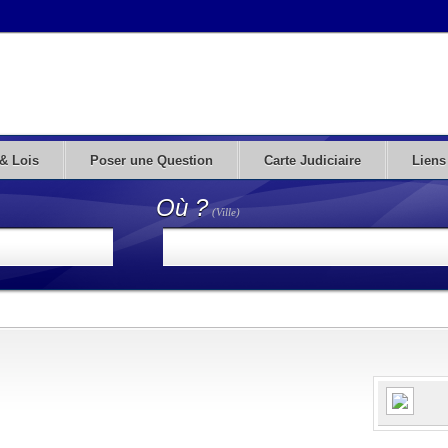
& Lois
Poser une Question
Carte Judiciaire
Liens
Où ?
(Ville)