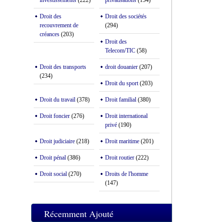
investissements
(222)
privatisations
(154)
Droit des
Droit des sociétés
recouvrement de
(294)
créances
(203)
Droit des
Telecom/TIC
(58)
Droit des transports
droit douanier
(207)
(234)
Droit du sport
(203)
Droit du travail
(378)
Droit familial
(380)
Droit foncier
(276)
Droit international
privé
(190)
Droit judiciaire
(218)
Droit maritime
(201)
Droit pénal
(386)
Droit routier
(222)
Droit social
(270)
Droits de l'homme
(147)
Récemment Ajouté