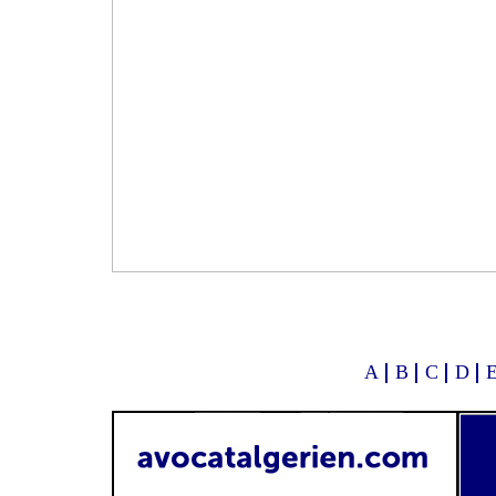
A
B
C
D