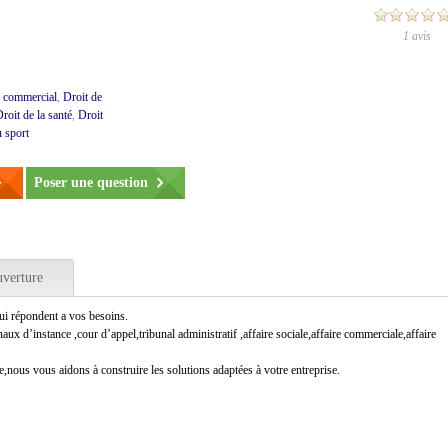
1 avis
t commercial
,
Droit de
roit de la santé
,
Droit
u sport
Poser une question
uverture
qui répondent a vos besoins.
ux d’instance ,cour d’appel,tribunal administratif ,affaire sociale,affaire commerciale,affaire
,nous vous aidons à construire les solutions adaptées à votre entreprise.