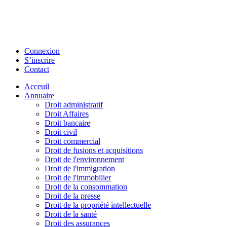
Connexion
S’inscrire
Contact
Acceuil
Annuaire
Droit administratif
Droit Affaires
Droit bancaire
Droit civil
Droit commercial
Droit de fusions et acquisitions
Droit de l'environnement
Droit de l'immigration
Droit de l'immobilier
Droit de la consommation
Droit de la presse
Droit de la propriété intellectuelle
Droit de la santé
Droit des assurances