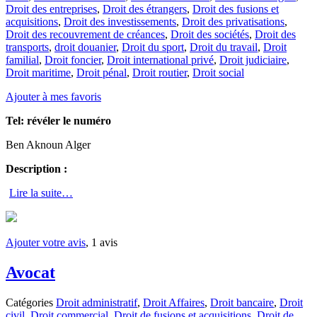
Droit des entreprises
,
Droit des étrangers
,
Droit des fusions et
acquisitions
,
Droit des investissements
,
Droit des privatisations
,
Droit des recouvrement de créances
,
Droit des sociétés
,
Droit des
transports
,
droit douanier
,
Droit du sport
,
Droit du travail
,
Droit
familial
,
Droit foncier
,
Droit international privé
,
Droit judiciaire
,
Droit maritime
,
Droit pénal
,
Droit routier
,
Droit social
Ajouter à mes favoris
Tel:
révéler le numéro
Ben Aknoun Alger
Description :
Lire la suite…
Ajouter votre avis
, 1 avis
Avocat
Catégories
Droit administratif
,
Droit Affaires
,
Droit bancaire
,
Droit
civil
,
Droit commercial
,
Droit de fusions et acquisitions
,
Droit de