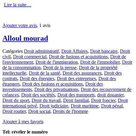
Lire la suite…
Ajouter votre avis
, 1 avis
Alloul mourad
Catégories
Droit administratif
,
Droit Affaires
,
Droit bancaire
,
Droit
civil
,
Droit commercial
,
Droit de fusions et acquisitions
,
Droit de
l'environnement
,
Droit de l'immigration
,
Droit de l'immobilier
,
Droit
de la consommation
,
Droit de la presse
,
Droit de la propriété
intellectuelle
,
Droit de la santé
,
Droit des assurances
,
Droit des
contrats
,
Droit des énergies
,
Droit des entreprises
,
Droit des
étrangers
,
Droit des fusions et acquisitions
,
Droit des
investissements
,
Droit des privatisations
,
Droit des recouvrement de
créances
,
Droit des sociétés
,
Droit des transports
,
droit douanier
,
Droit du sport
,
Droit du travail
,
Droit familial
,
Droit foncier
,
Droit
international privé
,
Droit judiciaire
,
Droit maritime
,
Droit pénal
,
Droit routier
,
Droit social
,
Droits de l'homme
Ajouter à mes favoris
Tel:
révéler le numéro