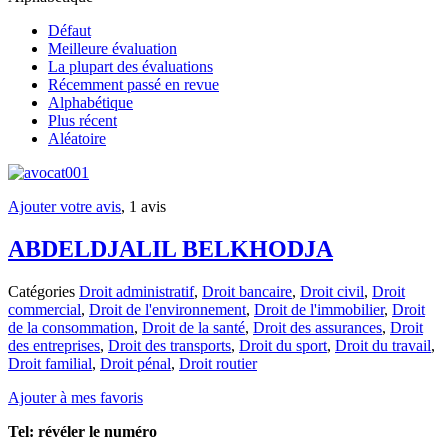
Défaut
Meilleure évaluation
La plupart des évaluations
Récemment passé en revue
Alphabétique
Plus récent
Aléatoire
Ajouter votre avis
, 1 avis
ABDELDJALIL BELKHODJA
Catégories
Droit administratif
,
Droit bancaire
,
Droit civil
,
Droit
commercial
,
Droit de l'environnement
,
Droit de l'immobilier
,
Droit
de la consommation
,
Droit de la santé
,
Droit des assurances
,
Droit
des entreprises
,
Droit des transports
,
Droit du sport
,
Droit du travail
,
Droit familial
,
Droit pénal
,
Droit routier
Ajouter à mes favoris
Tel:
révéler le numéro