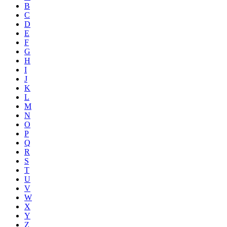
B
C
D
E
F
G
H
I
J
K
L
M
N
O
P
Q
R
S
T
U
V
W
X
Y
Z