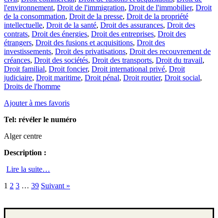
l'environnement
,
Droit de l'immigration
,
Droit de l'immobilier
,
Droit
de la consommation
,
Droit de la presse
,
Droit de la propriété
intellectuelle
,
Droit de la santé
,
Droit des assurances
,
Droit des
contrats
,
Droit des énergies
,
Droit des entreprises
,
Droit des
étrangers
,
Droit des fusions et acquisitions
,
Droit des
investissements
,
Droit des privatisations
,
Droit des recouvrement de
créances
,
Droit des sociétés
,
Droit des transports
,
Droit du travail
,
Droit familial
,
Droit foncier
,
Droit international privé
,
Droit
judiciaire
,
Droit maritime
,
Droit pénal
,
Droit routier
,
Droit social
,
Droits de l'homme
Ajouter à mes favoris
Tel:
révéler le numéro
Alger centre
Description :
Lire la suite…
1
2
3
…
39
Suivant »