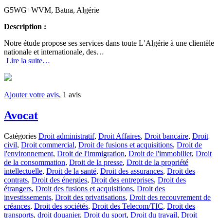
G5WG+WVM, Batna, Algérie
Description :
Notre étude propose ses services dans toute L’Algérie à une clientèle
nationale et internationale, des…
Lire la suite…
Ajouter votre avis
, 1 avis
Avocat
Catégories
Droit administratif
,
Droit Affaires
,
Droit bancaire
,
Droit
civil
,
Droit commercial
,
Droit de fusions et acquisitions
,
Droit de
l'environnement
,
Droit de l'immigration
,
Droit de l'immobilier
,
Droit
de la consommation
,
Droit de la presse
,
Droit de la propriété
intellectuelle
,
Droit de la santé
,
Droit des assurances
,
Droit des
contrats
,
Droit des énergies
,
Droit des entreprises
,
Droit des
étrangers
,
Droit des fusions et acquisitions
,
Droit des
investissements
,
Droit des privatisations
,
Droit des recouvrement de
créances
,
Droit des sociétés
,
Droit des Telecom/TIC
,
Droit des
transports
,
droit douanier
,
Droit du sport
,
Droit du travail
,
Droit