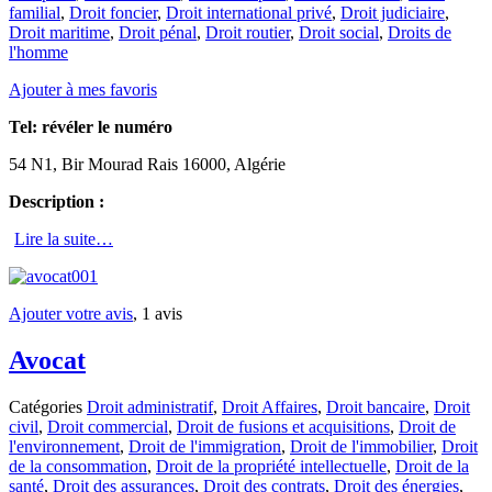
familial
,
Droit foncier
,
Droit international privé
,
Droit judiciaire
,
Droit maritime
,
Droit pénal
,
Droit routier
,
Droit social
,
Droits de
l'homme
Ajouter à mes favoris
Tel:
révéler le numéro
54 N1, Bir Mourad Rais 16000, Algérie
Description :
Lire la suite…
Ajouter votre avis
, 1 avis
Avocat
Catégories
Droit administratif
,
Droit Affaires
,
Droit bancaire
,
Droit
civil
,
Droit commercial
,
Droit de fusions et acquisitions
,
Droit de
l'environnement
,
Droit de l'immigration
,
Droit de l'immobilier
,
Droit
de la consommation
,
Droit de la propriété intellectuelle
,
Droit de la
santé
,
Droit des assurances
,
Droit des contrats
,
Droit des énergies
,