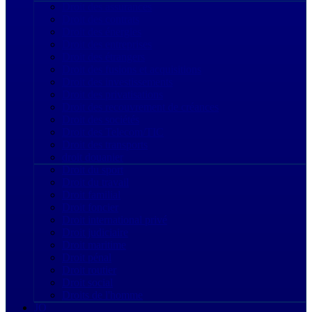
Droit des assurances
Droit des contrats
Droit des énergies
Droit des entreprises
Droit des étrangers
Droit des fusions et acquisitions
Droit des investissements
Droit des privatisations
Droit des recouvrement de créances
Droit des sociétés
Droit des Telecom/TIC
Droit des transports
droit douanier
Droit du sport
Droit du travail
Droit familial
Droit foncier
Droit international privé
Droit judiciaire
Droit maritime
Droit pénal
Droit routier
Droit social
Droits de l'homme
JO