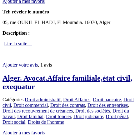
Ajouter à mes favoris
Tel:
révéler le numéro
05, rue OUKIL EL HADJ, El Mouradia. 16070, Alger
Description :
Lire la suite…
Ajouter votre avis
, 1 avis
Alger. Avocat.Affaire familiale,état civil,
exequatur
Catégories
Droit administratif
,
Droit Affaires
,
Droit bancaire
,
Droit
civil
,
Droit commercial
,
Droit des contrats
,
Droit des entreprises
,
Droit des recouvrement de créances
,
Droit des sociétés
,
Droit du
travail
,
Droit familial
,
Droit foncier
,
Droit judiciaire
,
Droit pénal
,
Droit social
,
Droits de l'homme
Ajouter à mes favoris