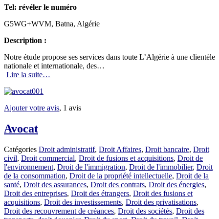
Tel:
révéler le numéro
G5WG+WVM, Batna, Algérie
Description :
Notre étude propose ses services dans toute L’Algérie à une clientèle
nationale et internationale, des…
Lire la suite…
Ajouter votre avis
, 1 avis
Avocat
Catégories
Droit administratif
,
Droit Affaires
,
Droit bancaire
,
Droit
civil
,
Droit commercial
,
Droit de fusions et acquisitions
,
Droit de
l'environnement
,
Droit de l'immigration
,
Droit de l'immobilier
,
Droit
de la consommation
,
Droit de la propriété intellectuelle
,
Droit de la
santé
,
Droit des assurances
,
Droit des contrats
,
Droit des énergies
,
Droit des entreprises
,
Droit des étrangers
,
Droit des fusions et
acquisitions
,
Droit des investissements
,
Droit des privatisations
,
Droit des recouvrement de créances
,
Droit des sociétés
,
Droit des