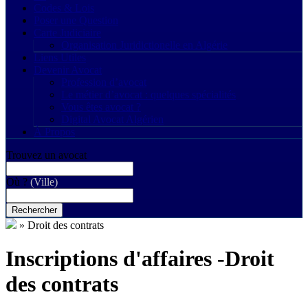
Codes & Lois
Poser une Question
Carte Judiciaire
Organisation Juridictionelle en Algérie
Liens Utiles
Devenir Avocat
Profession d’avocat
Le métier d’avocat : quelques spécialités
Vous êtes avocat ?
Digital Avocat Algérien
À Propos
Trouvez un avocat
Où ?
(Ville)
Rechercher
»
Droit des contrats
Inscriptions d'affaires -Droit
des contrats