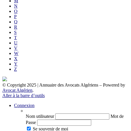
M
N
O
P
Q
R
S
T
U
V
W
X
Y
Z
© Copyright 2025 | Annuaire des Avocats Algériens
– Powered by
Avocat Algérien
.
Aller à la barre d’outils
Connexion
Nom utilisateur
Mot de
Passe
Se souvenir de moi