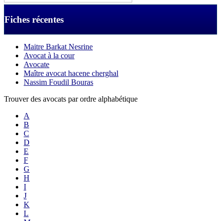
Fiches récentes
Maitre Barkat Nesrine
Avocat à la cour
Avocate
Maître avocat hacene cherghal
Nassim Foudil Bouras
Trouver des avocats par ordre alphabétique
A
B
C
D
E
F
G
H
I
J
K
L