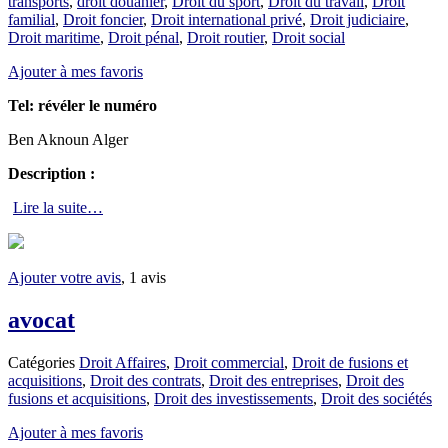
transports
,
droit douanier
,
Droit du sport
,
Droit du travail
,
Droit
familial
,
Droit foncier
,
Droit international privé
,
Droit judiciaire
,
Droit maritime
,
Droit pénal
,
Droit routier
,
Droit social
Ajouter à mes favoris
Tel:
révéler le numéro
Ben Aknoun Alger
Description :
Lire la suite…
Ajouter votre avis
, 1 avis
avocat
Catégories
Droit Affaires
,
Droit commercial
,
Droit de fusions et
acquisitions
,
Droit des contrats
,
Droit des entreprises
,
Droit des
fusions et acquisitions
,
Droit des investissements
,
Droit des sociétés
Ajouter à mes favoris