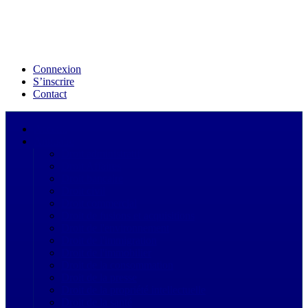
Connexion
S’inscrire
Contact
Acceuil
Annuaire
Droit administratif
Droit Affaires
Droit bancaire
Droit civil
Droit commercial
Droit de fusions et acquisitions
Droit de l'environnement
Droit de l'immigration
Droit de l'immobilier
Droit de la consommation
Droit de la presse
Droit de la propriété intellectuelle
Droit de la santé