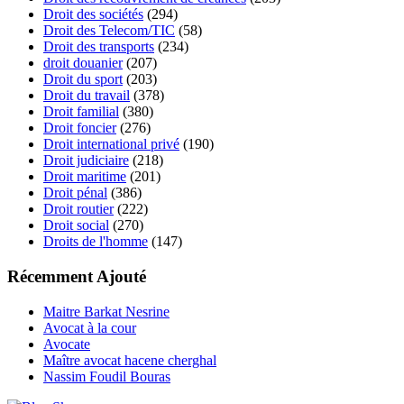
Droit des sociétés
(294)
Droit des Telecom/TIC
(58)
Droit des transports
(234)
droit douanier
(207)
Droit du sport
(203)
Droit du travail
(378)
Droit familial
(380)
Droit foncier
(276)
Droit international privé
(190)
Droit judiciaire
(218)
Droit maritime
(201)
Droit pénal
(386)
Droit routier
(222)
Droit social
(270)
Droits de l'homme
(147)
Récemment Ajouté
Maitre Barkat Nesrine
Avocat à la cour
Avocate
Maître avocat hacene cherghal
Nassim Foudil Bouras