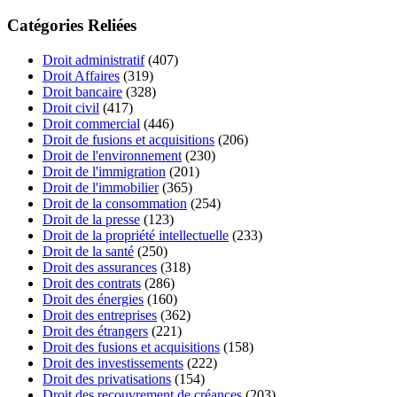
Catégories Reliées
Droit administratif
(407)
Droit Affaires
(319)
Droit bancaire
(328)
Droit civil
(417)
Droit commercial
(446)
Droit de fusions et acquisitions
(206)
Droit de l'environnement
(230)
Droit de l'immigration
(201)
Droit de l'immobilier
(365)
Droit de la consommation
(254)
Droit de la presse
(123)
Droit de la propriété intellectuelle
(233)
Droit de la santé
(250)
Droit des assurances
(318)
Droit des contrats
(286)
Droit des énergies
(160)
Droit des entreprises
(362)
Droit des étrangers
(221)
Droit des fusions et acquisitions
(158)
Droit des investissements
(222)
Droit des privatisations
(154)
Droit des recouvrement de créances
(203)