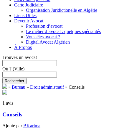
Carte Judiciaire
Organisation Juridictionelle en Algérie
Liens Utiles
Devenir Avocat
Profession d’avocat
Le métier d’avocat : quelques spécialités
Vous êtes avocat ?
Digital Avocat Algérien
À Propos
Trouvez un avocat
Où ?
(Ville)
Rechercher
»
Bureau
»
Droit administratif
»
Conseils
1 avis
Conseils
Ajouté par
BKarima