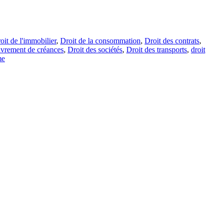
oit de l'immobilier
,
Droit de la consommation
,
Droit des contrats
,
uvrement de créances
,
Droit des sociétés
,
Droit des transports
,
droit
me