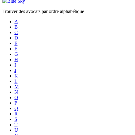
Trouver des avocats par ordre alphabétique
A
B
C
D
E
F
G
H
I
J
K
L
M
N
O
P
Q
R
S
T
U