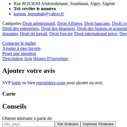
Rue ROUKHI Abderrahmane, Souidanai, Alger, Algérie
Tel:
révéler le numéro
karima_benrabah@yahoo.fr
Catégories
Droit administratif
,
Droit Affaires
,
Droit bancaire
,
Droit c
Droit des entreprises
,
Droit des étrangers
,
Droit des fusions et acquisit
douanier
,
Droit du travail
,
Droit foncier
,
Droit international privé
,
Droi
Contacter le maître
Ajouter à mes favoris
Poser une question
Description
Avis
Heures D'ouverture
Ajouter votre avis
SVP
login
ou bien
enregistrez-vous
pour ajouter un avis.
Carte
Conseils
Obtenir itinéraire à partir de: