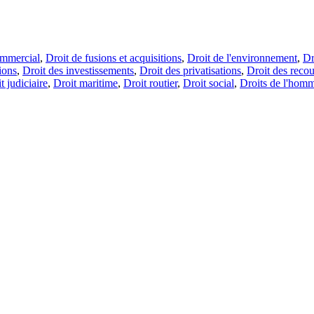
ommercial
,
Droit de fusions et acquisitions
,
Droit de l'environnement
,
Dr
ions
,
Droit des investissements
,
Droit des privatisations
,
Droit des reco
t judiciaire
,
Droit maritime
,
Droit routier
,
Droit social
,
Droits de l'hom