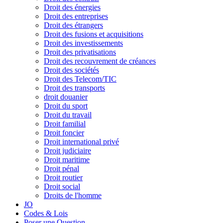
Droit des énergies
Droit des entreprises
Droit des étrangers
Droit des fusions et acquisitions
Droit des investissements
Droit des privatisations
Droit des recouvrement de créances
Droit des sociétés
Droit des Telecom/TIC
Droit des transports
droit douanier
Droit du sport
Droit du travail
Droit familial
Droit foncier
Droit international privé
Droit judiciaire
Droit maritime
Droit pénal
Droit routier
Droit social
Droits de l'homme
JO
Codes & Lois
Poser une Question