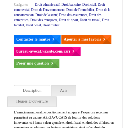
Catégories
Droit administratif
,
Droit bancaire
,
Droit civil
,
Droit
commercial
,
Droit de l'environnement
,
Droit de l'immobilier
,
Droit de la
consommation
,
Droit de la santé
,
Droit des assurances
,
Droit des
entreprises
,
Droit des transports
,
Droit du sport
,
Droit du travail
,
Droit
familial
,
Droit pénal
,
Droit routier
Contacter le maître
Ajouter à mes favoris
bureau-avocat.wixsite.com/azri
Poser une question
Description
Avis
Heures D'ouverture
L’enracinement local, le positionnement unique et l’expertise reconnue
permettent au cabinet AZRI AVOCATS de fournir des solutions
innovantes et à haute valeur ajoutée en droit fiscal, en droit des affaires, en
contentieux et arbitrage, en fusions acquisitions ainsi qu’en droit du