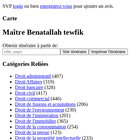
SVP
login
ou bien
enregistrez-vous
pour ajouter un avis.
Carte
Maître Benatallah tewfik
Obtenir itinéraire à partir de:
Catégories Reliées
Droit administratif
(407)
Droit Affaires
(319)
Droit bancaire
(328)
Droit civil
(417)
Droit commercial
(446)
Droit de fusions et acquisitions
(206)
Droit de l'environnement
(230)
Droit de l'immigration
(201)
Droit de l'immobilier
(365)
Droit de la consommation
(254)
Droit de la presse
(123)
Droit de la propriété intellectuelle
(233)