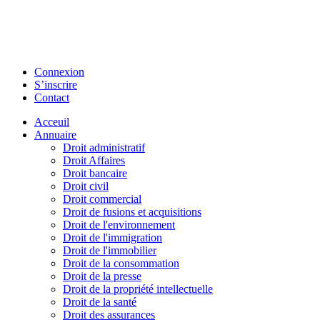
Connexion
S’inscrire
Contact
Acceuil
Annuaire
Droit administratif
Droit Affaires
Droit bancaire
Droit civil
Droit commercial
Droit de fusions et acquisitions
Droit de l'environnement
Droit de l'immigration
Droit de l'immobilier
Droit de la consommation
Droit de la presse
Droit de la propriété intellectuelle
Droit de la santé
Droit des assurances