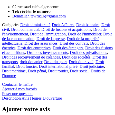
02 rue saad taleb alger centre
Tel:
révéler le numéro
Benatallah.tewfik16@gmail.com
Catégories
Droit administratif
,
Droit Affaires
,
Droit bancaire
,
Droit
civil
,
Droit commercial
,
Droit de fusions et acquisitions
,
Droit de
l'environnement
,
Droit de l'immigration
,
Droit de l'immobilier
,
Droit
de la consommation
,
Droit de la presse
,
Droit de la propriété
intellectuelle
,
Droit des assurances
,
Droit des contrats
,
Droit des
énergies
,
Droit des entreprises
,
Droit des étrangers
,
Droit des fusions
et acquisitions
,
Droit des investissements
,
Droit des privatisations
,
Droit des recouvrement de créances
,
Droit des sociétés
,
Droit des
transports
,
droit douanier
,
Droit du sport
,
Droit du travail
,
Droit
familial
,
Droit foncier
,
Droit international privé
,
Droit judiciaire
,
Droit maritime
,
Droit pénal
,
Droit routier
,
Droit social
,
Droits de
l'homme
Contacter le maître
Ajouter à mes favoris
Poser une question
Description
Avis
Heures D'ouverture
Ajouter votre avis