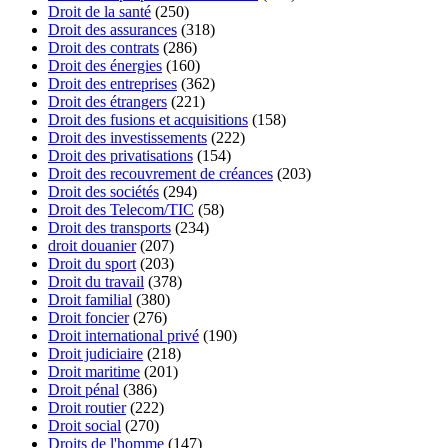
Droit de la santé
(250)
Droit des assurances
(318)
Droit des contrats
(286)
Droit des énergies
(160)
Droit des entreprises
(362)
Droit des étrangers
(221)
Droit des fusions et acquisitions
(158)
Droit des investissements
(222)
Droit des privatisations
(154)
Droit des recouvrement de créances
(203)
Droit des sociétés
(294)
Droit des Telecom/TIC
(58)
Droit des transports
(234)
droit douanier
(207)
Droit du sport
(203)
Droit du travail
(378)
Droit familial
(380)
Droit foncier
(276)
Droit international privé
(190)
Droit judiciaire
(218)
Droit maritime
(201)
Droit pénal
(386)
Droit routier
(222)
Droit social
(270)
Droits de l'homme
(147)