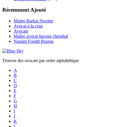
Récemment Ajouté
Maitre Barkat Nesrine
Avocat à la cour
Avocate
Maître avocat hacene cherghal
Nassim Foudil Bouras
Trouver des avocats par ordre alphabétique
A
B
C
D
E
F
G
H
I
J
K
L