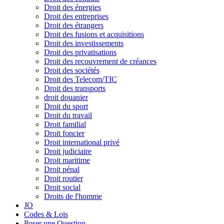
Droit des énergies
Droit des entreprises
Droit des étrangers
Droit des fusions et acquisitions
Droit des investissements
Droit des privatisations
Droit des recouvrement de créances
Droit des sociétés
Droit des Telecom/TIC
Droit des transports
droit douanier
Droit du sport
Droit du travail
Droit familial
Droit foncier
Droit international privé
Droit judiciaire
Droit maritime
Droit pénal
Droit routier
Droit social
Droits de l'homme
JO
Codes & Lois
Poser une Question