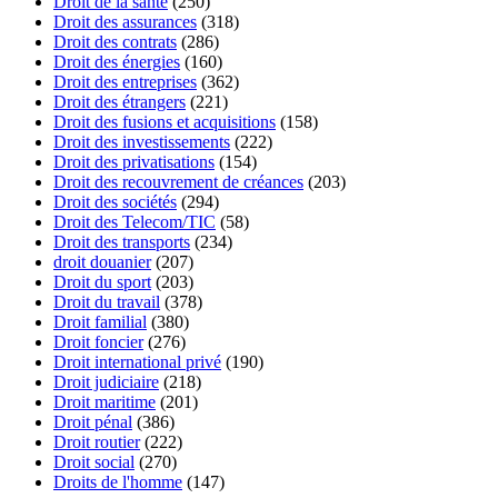
Droit de la santé
(250)
Droit des assurances
(318)
Droit des contrats
(286)
Droit des énergies
(160)
Droit des entreprises
(362)
Droit des étrangers
(221)
Droit des fusions et acquisitions
(158)
Droit des investissements
(222)
Droit des privatisations
(154)
Droit des recouvrement de créances
(203)
Droit des sociétés
(294)
Droit des Telecom/TIC
(58)
Droit des transports
(234)
droit douanier
(207)
Droit du sport
(203)
Droit du travail
(378)
Droit familial
(380)
Droit foncier
(276)
Droit international privé
(190)
Droit judiciaire
(218)
Droit maritime
(201)
Droit pénal
(386)
Droit routier
(222)
Droit social
(270)
Droits de l'homme
(147)