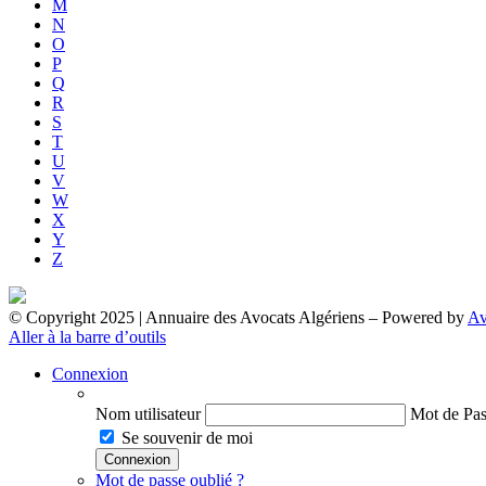
M
N
O
P
Q
R
S
T
U
V
W
X
Y
Z
© Copyright 2025 | Annuaire des Avocats Algériens
– Powered by
Av
Aller à la barre d’outils
Connexion
Nom utilisateur
Mot de Pas
Se souvenir de moi
Mot de passe oublié ?