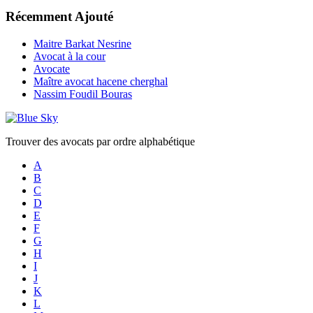
Récemment Ajouté
Maitre Barkat Nesrine
Avocat à la cour
Avocate
Maître avocat hacene cherghal
Nassim Foudil Bouras
Trouver des avocats par ordre alphabétique
A
B
C
D
E
F
G
H
I
J
K
L