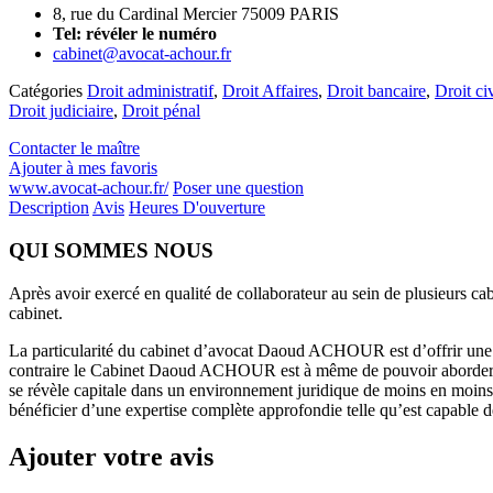
8, rue du Cardinal Mercier 75009 PARIS
Tel:
révéler le numéro
cabinet@avocat-achour.fr
Catégories
Droit administratif
,
Droit Affaires
,
Droit bancaire
,
Droit civ
Droit judiciaire
,
Droit pénal
Contacter le maître
Ajouter à mes favoris
www.avocat-achour.fr/
Poser une question
Description
Avis
Heures D'ouverture
QUI SOMMES NOUS
Après avoir exercé en qualité de collaborateur au sein de plusieurs c
cabinet.
La particularité du cabinet d’avocat Daoud ACHOUR est d’offrir une 
contraire le Cabinet Daoud ACHOUR est à même de pouvoir aborder une
se révèle capitale dans un environnement juridique de moins en moins sé
bénéficier d’une expertise complète approfondie telle qu’est capable
Ajouter votre avis