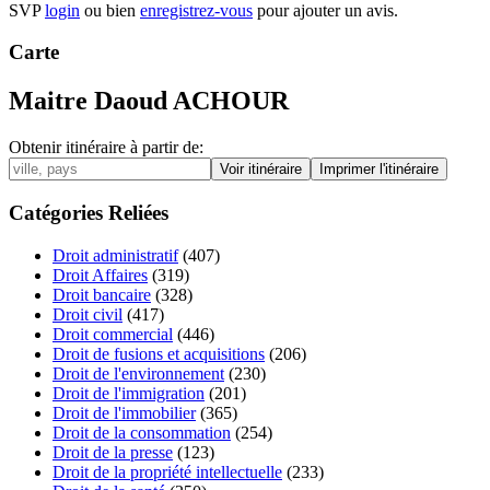
SVP
login
ou bien
enregistrez-vous
pour ajouter un avis.
Carte
Maitre Daoud ACHOUR
Obtenir itinéraire à partir de:
Catégories Reliées
Droit administratif
(407)
Droit Affaires
(319)
Droit bancaire
(328)
Droit civil
(417)
Droit commercial
(446)
Droit de fusions et acquisitions
(206)
Droit de l'environnement
(230)
Droit de l'immigration
(201)
Droit de l'immobilier
(365)
Droit de la consommation
(254)
Droit de la presse
(123)
Droit de la propriété intellectuelle
(233)