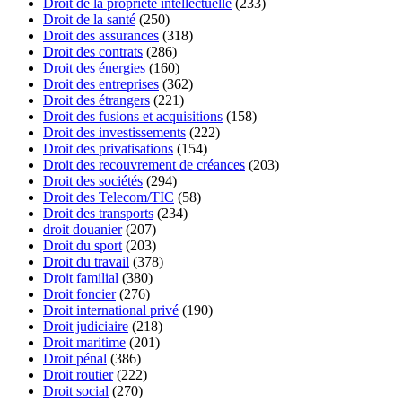
Droit de la propriété intellectuelle
(233)
Droit de la santé
(250)
Droit des assurances
(318)
Droit des contrats
(286)
Droit des énergies
(160)
Droit des entreprises
(362)
Droit des étrangers
(221)
Droit des fusions et acquisitions
(158)
Droit des investissements
(222)
Droit des privatisations
(154)
Droit des recouvrement de créances
(203)
Droit des sociétés
(294)
Droit des Telecom/TIC
(58)
Droit des transports
(234)
droit douanier
(207)
Droit du sport
(203)
Droit du travail
(378)
Droit familial
(380)
Droit foncier
(276)
Droit international privé
(190)
Droit judiciaire
(218)
Droit maritime
(201)
Droit pénal
(386)
Droit routier
(222)
Droit social
(270)