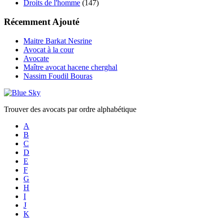
Droits de l'homme
(147)
Récemment Ajouté
Maitre Barkat Nesrine
Avocat à la cour
Avocate
Maître avocat hacene cherghal
Nassim Foudil Bouras
Trouver des avocats par ordre alphabétique
A
B
C
D
E
F
G
H
I
J
K