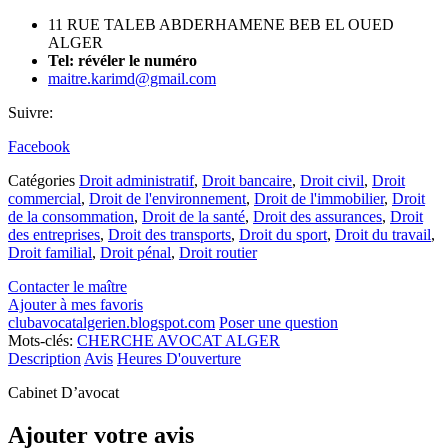
11 RUE TALEB ABDERHAMENE BEB EL OUED
ALGER
Tel:
révéler le numéro
maitre.karimd@gmail.com
Suivre:
Facebook
Catégories
Droit administratif
,
Droit bancaire
,
Droit civil
,
Droit
commercial
,
Droit de l'environnement
,
Droit de l'immobilier
,
Droit
de la consommation
,
Droit de la santé
,
Droit des assurances
,
Droit
des entreprises
,
Droit des transports
,
Droit du sport
,
Droit du travail
,
Droit familial
,
Droit pénal
,
Droit routier
Contacter le maître
Ajouter à mes favoris
clubavocatalgerien.blogspot.com
Poser une question
Mots-clés:
CHERCHE AVOCAT ALGER
Description
Avis
Heures D'ouverture
Cabinet D’avocat
Ajouter votre avis