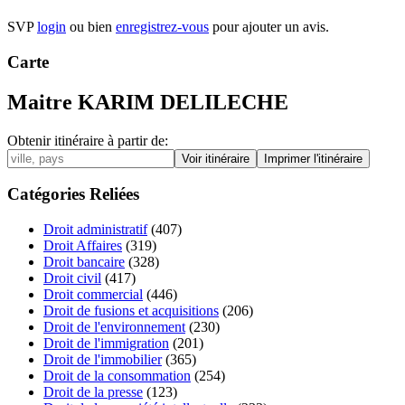
SVP
login
ou bien
enregistrez-vous
pour ajouter un avis.
Carte
Maitre KARIM DELILECHE
Obtenir itinéraire à partir de:
Catégories Reliées
Droit administratif
(407)
Droit Affaires
(319)
Droit bancaire
(328)
Droit civil
(417)
Droit commercial
(446)
Droit de fusions et acquisitions
(206)
Droit de l'environnement
(230)
Droit de l'immigration
(201)
Droit de l'immobilier
(365)
Droit de la consommation
(254)
Droit de la presse
(123)