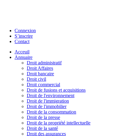
Connexion
S’inscrire
Contact
Acceuil
Annuaire
Droit administratif
Droit Affaires
Droit bancaire
Droit civil
Droit commercial
Droit de fusions et acquisitions
Droit de l'environnement
Droit de l'immigration
Droit de l'immobilier
Droit de la consommation
Droit de la presse
Droit de la propriété intellectuelle
Droit de la santé
Droit des assurances