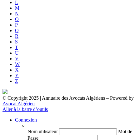
L
M
N
O
P
Q
R
S
T
U
V
W
X
Y
Z
© Copyright 2025 | Annuaire des Avocats Algériens
– Powered by
Avocat Algérien
.
Aller à la barre d’outils
Connexion
Nom utilisateur
Mot de
Passe