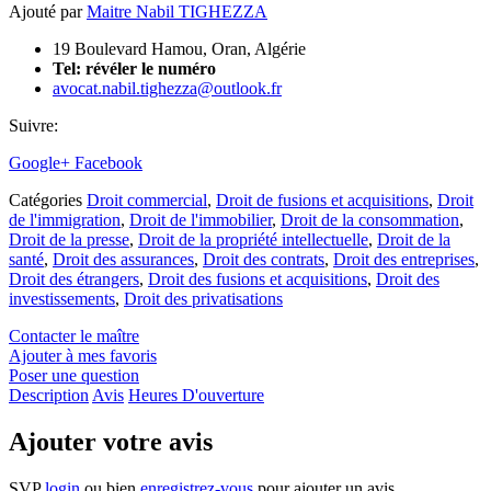
Ajouté par
Maitre Nabil TIGHEZZA
19 Boulevard Hamou, Oran, Algérie
Tel:
révéler le numéro
avocat.nabil.tighezza@outlook.fr
Suivre:
Google+
Facebook
Catégories
Droit commercial
,
Droit de fusions et acquisitions
,
Droit
de l'immigration
,
Droit de l'immobilier
,
Droit de la consommation
,
Droit de la presse
,
Droit de la propriété intellectuelle
,
Droit de la
santé
,
Droit des assurances
,
Droit des contrats
,
Droit des entreprises
,
Droit des étrangers
,
Droit des fusions et acquisitions
,
Droit des
investissements
,
Droit des privatisations
Contacter le maître
Ajouter à mes favoris
Poser une question
Description
Avis
Heures D'ouverture
Ajouter votre avis
SVP
login
ou bien
enregistrez-vous
pour ajouter un avis.