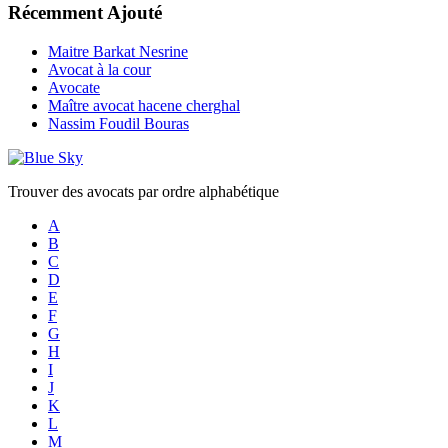
Récemment Ajouté
Maitre Barkat Nesrine
Avocat à la cour
Avocate
Maître avocat hacene cherghal
Nassim Foudil Bouras
Trouver des avocats par ordre alphabétique
A
B
C
D
E
F
G
H
I
J
K
L
M