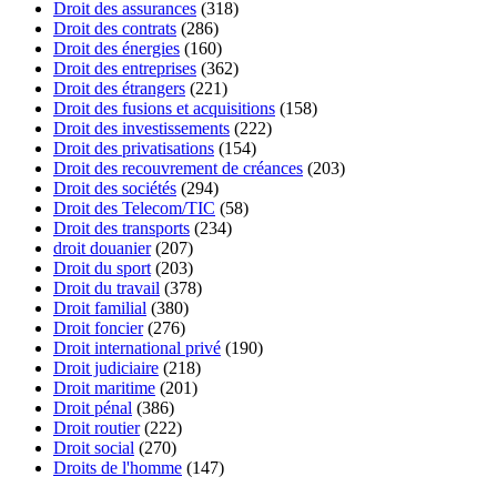
Droit des assurances
(318)
Droit des contrats
(286)
Droit des énergies
(160)
Droit des entreprises
(362)
Droit des étrangers
(221)
Droit des fusions et acquisitions
(158)
Droit des investissements
(222)
Droit des privatisations
(154)
Droit des recouvrement de créances
(203)
Droit des sociétés
(294)
Droit des Telecom/TIC
(58)
Droit des transports
(234)
droit douanier
(207)
Droit du sport
(203)
Droit du travail
(378)
Droit familial
(380)
Droit foncier
(276)
Droit international privé
(190)
Droit judiciaire
(218)
Droit maritime
(201)
Droit pénal
(386)
Droit routier
(222)
Droit social
(270)
Droits de l'homme
(147)