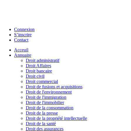
Connexion
S’inscrire
Contact
Acceuil
Annuaire
Droit administratif
Droit Affaires
Droit bancaire
Droit civil
Droit commercial
Droit de fusions et acquisitions
Droit de l'environnement
Droit de l'immigration
Droit de l'immobilier
Droit de la consommation
Droit de la presse
Droit de la propriété intellectuelle
Droit de la santé
Droit des assurances