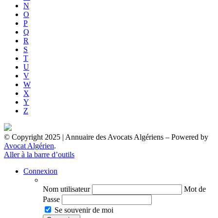
N
O
P
Q
R
S
T
U
V
W
X
Y
Z
© Copyright 2025 | Annuaire des Avocats Algériens
– Powered by
Avocat Algérien
.
Aller à la barre d’outils
Connexion
Nom utilisateur
Mot de
Passe
Se souvenir de moi