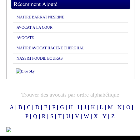
Récemment Ajouté
MAITRE BARKAT NESRINE
AVOCAT À LA COUR
AVOCATE
MAÎTRE AVOCAT HACENE CHERGHAL
NASSIM FOUDIL BOURAS
Trouver des avocats par ordre alphabétique
A
B
C
D
E
F
G
H
I
J
K
L
M
N
O
P
Q
R
S
T
U
V
W
X
Y
Z