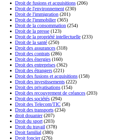
Droit de fusions et acquisitions
(206)
Droit de l'environnement
(230)
Droit de l'immigration
(201)
Droit de l'immobilier
(365)
Droit de la consommation
(254)
Droit de la presse
(123)
Droit de la propriété intellectuelle
(233)
Droit de la santé
(250)
Droit des assurances
(318)
Droit des contrats
(286)
Droit des énergies
(160)
Droit des entreprises
(362)
Droit des étrangers
(221)
Droit des fusions et acquisitions
(158)
Droit des investissements
(222)
Droit des privatisations
(154)
Droit des recouvrement de créances
(203)
Droit des sociétés
(294)
Droit des Telecom/TIC
(58)
Droit des transports
(234)
droit douanier
(207)
Droit du sport
(203)
Droit du travail
(378)
Droit familial
(380)
Droit foncier
(276)