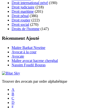
Droit international privé
(190)
Droit judiciaire
(218)
Droit maritime
(201)
Droit pénal
(386)
Droit routier
(222)
Droit social
(270)
Droits de l'homme
(147)
Récemment Ajouté
Maitre Barkat Nesrine
Avocat à la cour
Avocate
Maître avocat hacene cherghal
Nassim Foudil Bouras
Trouver des avocats par ordre alphabétique
A
B
C
D
E