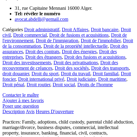
31, rue Capitaine Mennani 16000 Alger.
Tel:
révéler le numéro
avocat.abdelli@gemail.com
Catégories
Droit administratif
,
Droit Affaires
,
Droit bancaire
,
Droit
civil
,
Droit commercial
,
Droit de fusions et acquisitions
,
Droit de
l'environnement
,
Droit de l'immigration
,
Droit de l'immobilier
,
Droit
de la consommation
,
Droit de la propriété intellectuelle
,
Droit des
assurances
,
Droit des contrats
,
Droit des énergies
,
Droit des
entreprises
,
Droit des étrangers
,
Droit des fusions et acquisitions
,
Droit des investissements
,
Droit des privatisations
,
Droit des
recouvrement de créances
,
Droit des sociétés
,
Droit des transports
,
droit douanier
,
Droit du sport
,
Droit du travail
,
Droit familial
,
Droit
foncier
,
Droit international privé
,
Droit judiciaire
,
Droit maritime
,
Droit pénal
,
Droit routier
,
Droit social
,
Droits de l'homme
Contacter le maître
Ajouter à mes favoris
Poser une question
Description
Avis
Heures D'ouverture
Practices: Family, adoptions, child custody, parental child abduction,
marriage/divorce, business disputes, commercial, intellectual
property, insurance, banking, financial, civil, contracts,