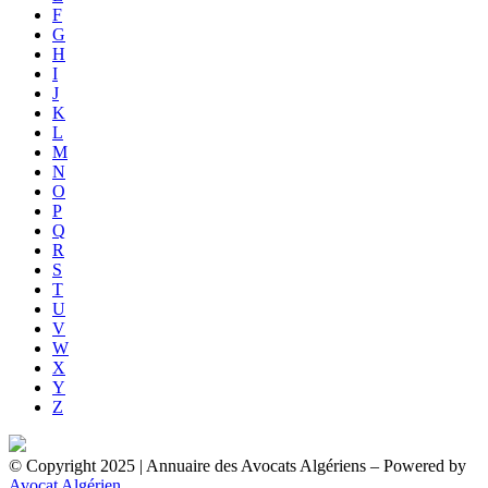
F
G
H
I
J
K
L
M
N
O
P
Q
R
S
T
U
V
W
X
Y
Z
© Copyright 2025 | Annuaire des Avocats Algériens
– Powered by
Avocat Algérien
.