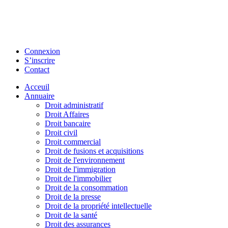
Connexion
S’inscrire
Contact
Acceuil
Annuaire
Droit administratif
Droit Affaires
Droit bancaire
Droit civil
Droit commercial
Droit de fusions et acquisitions
Droit de l'environnement
Droit de l'immigration
Droit de l'immobilier
Droit de la consommation
Droit de la presse
Droit de la propriété intellectuelle
Droit de la santé
Droit des assurances