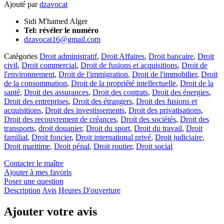
Ajouté par
dzavocat
Sidi M'hamed Alger
Tel:
révéler le numéro
dzavocat16@gmail.com
Catégories
Droit administratif
,
Droit Affaires
,
Droit bancaire
,
Droit
civil
,
Droit commercial
,
Droit de fusions et acquisitions
,
Droit de
l'environnement
,
Droit de l'immigration
,
Droit de l'immobilier
,
Droit
de la consommation
,
Droit de la propriété intellectuelle
,
Droit de la
santé
,
Droit des assurances
,
Droit des contrats
,
Droit des énergies
,
Droit des entreprises
,
Droit des étrangers
,
Droit des fusions et
acquisitions
,
Droit des investissements
,
Droit des privatisations
,
Droit des recouvrement de créances
,
Droit des sociétés
,
Droit des
transports
,
droit douanier
,
Droit du sport
,
Droit du travail
,
Droit
familial
,
Droit foncier
,
Droit international privé
,
Droit judiciaire
,
Droit maritime
,
Droit pénal
,
Droit routier
,
Droit social
Contacter le maître
Ajouter à mes favoris
Poser une question
Description
Avis
Heures D'ouverture
Ajouter votre avis