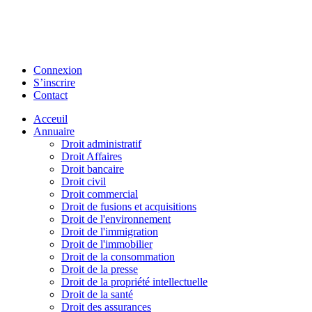
Connexion
S’inscrire
Contact
Acceuil
Annuaire
Droit administratif
Droit Affaires
Droit bancaire
Droit civil
Droit commercial
Droit de fusions et acquisitions
Droit de l'environnement
Droit de l'immigration
Droit de l'immobilier
Droit de la consommation
Droit de la presse
Droit de la propriété intellectuelle
Droit de la santé
Droit des assurances