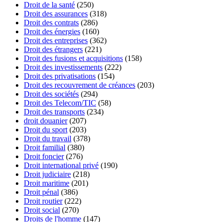
Droit de la santé
(250)
Droit des assurances
(318)
Droit des contrats
(286)
Droit des énergies
(160)
Droit des entreprises
(362)
Droit des étrangers
(221)
Droit des fusions et acquisitions
(158)
Droit des investissements
(222)
Droit des privatisations
(154)
Droit des recouvrement de créances
(203)
Droit des sociétés
(294)
Droit des Telecom/TIC
(58)
Droit des transports
(234)
droit douanier
(207)
Droit du sport
(203)
Droit du travail
(378)
Droit familial
(380)
Droit foncier
(276)
Droit international privé
(190)
Droit judiciaire
(218)
Droit maritime
(201)
Droit pénal
(386)
Droit routier
(222)
Droit social
(270)
Droits de l'homme
(147)