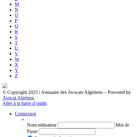
M
N
O
P
Q
R
S
T
U
V
W
X
Y
Z
© Copyright 2025 | Annuaire des Avocats Algériens
– Powered by
Avocat Algérien
.
Aller à la barre d’outils
Connexion
Nom utilisateur
Mot de
Passe