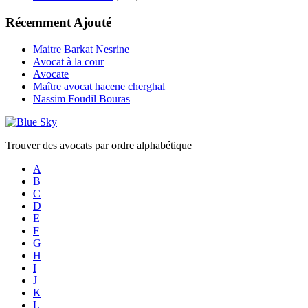
Récemment Ajouté
Maitre Barkat Nesrine
Avocat à la cour
Avocate
Maître avocat hacene cherghal
Nassim Foudil Bouras
Trouver des avocats par ordre alphabétique
A
B
C
D
E
F
G
H
I
J
K
L