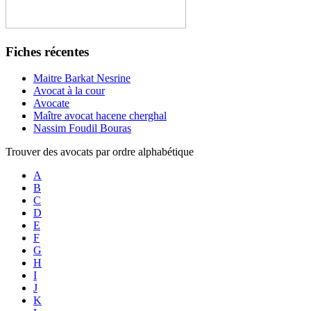
Fiches récentes
Maitre Barkat Nesrine
Avocat à la cour
Avocate
Maître avocat hacene cherghal
Nassim Foudil Bouras
Trouver des avocats par ordre alphabétique
A
B
C
D
E
F
G
H
I
J
K