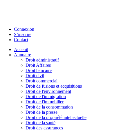
Connexion
S’inscrire
Contact
Acceuil
Annuaire
Droit administratif
Droit Affaires
Droit bancaire
Droit civil
Droit commercial
Droit de fusions et acquisitions
Droit de l'environnement
Droit de l'immigration
Droit de l'immobilier
Droit de la consommation
Droit de la presse
Droit de la propriété intellectuelle
Droit de la santé
Droit des assurances