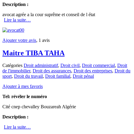
Description :
avocat agrée a la cour suprême et conseil de l état
Lire la suite…
Ajouter votre avis
, 1 avis
Maitre TIBA TAHA
Catégories
Droit administratif
,
Droit civil
,
Droit commercial
,
Droit
de l'immobilier
,
Droit des assurances
,
Droit des entreprises
,
Droit du
sport
,
Droit du travail
,
Droit familial
,
Droit pénal
Ajouter à mes favoris
Tel:
révéler le numéro
Cité cnep chevalley Bouzareah Algérie
Description :
Lire la suite…