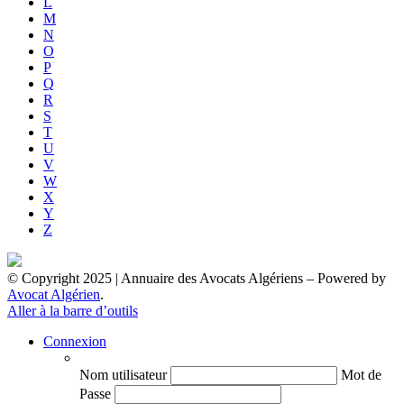
L
M
N
O
P
Q
R
S
T
U
V
W
X
Y
Z
© Copyright 2025 | Annuaire des Avocats Algériens
– Powered by
Avocat Algérien
.
Aller à la barre d’outils
Connexion
Nom utilisateur
Mot de
Passe