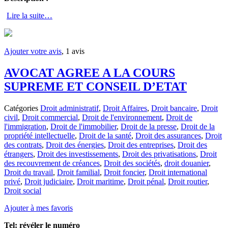
Lire la suite…
Ajouter votre avis
, 1 avis
AVOCAT AGREE A LA COURS
SUPREME ET CONSEIL D’ETAT
Catégories
Droit administratif
,
Droit Affaires
,
Droit bancaire
,
Droit
civil
,
Droit commercial
,
Droit de l'environnement
,
Droit de
l'immigration
,
Droit de l'immobilier
,
Droit de la presse
,
Droit de la
propriété intellectuelle
,
Droit de la santé
,
Droit des assurances
,
Droit
des contrats
,
Droit des énergies
,
Droit des entreprises
,
Droit des
étrangers
,
Droit des investissements
,
Droit des privatisations
,
Droit
des recouvrement de créances
,
Droit des sociétés
,
droit douanier
,
Droit du travail
,
Droit familial
,
Droit foncier
,
Droit international
privé
,
Droit judiciaire
,
Droit maritime
,
Droit pénal
,
Droit routier
,
Droit social
Ajouter à mes favoris
Tel:
révéler le numéro