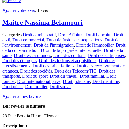
Ajouter votre avis
, 1 avis
Maitre Nassima Belamouri
Catégories
Droit administratif
,
Droit Affaires
,
Droit bancaire
,
Droit
civil
,
Droit commercial
,
Droit de fusions et acquisitions
,
Droit de
l'environnement
,
Droit de l'immigration
,
Droit de l'immobilier
,
Droit
de la consommation
,
Droit de la propriété intellectuelle
,
Droit de la
santé
,
Droit des assurances
,
Droit des contrats
,
Droit des entreprises
,
Droit des étrangers
,
Droit des fusions et acquisitions
,
Droit des
investissements
,
Droit des privatisations
,
Droit des recouvrement de
créances
,
Droit des sociétés
,
Droit des Telecom/TIC
,
Droit des
transports
,
Droit du sport
,
Droit du travail
,
Droit familial
,
Droit
foncier
,
Droit international privé
,
Droit judiciaire
,
Droit maritime
,
Droit pénal
,
Droit routier
,
Droit social
Ajouter à mes favoris
Tel:
révéler le numéro
28 Rue Boudia Hebri, Tlemcen
Description :