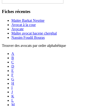
Fiches récentes
Maitre Barkat Nesrine
Avocat à la cour
Avocate
Maître avocat hacene cherghal
Nassim Foudil Bouras
Trouver des avocats par ordre alphabétique
A
B
C
D
E
F
G
H
I
J
K
L
M