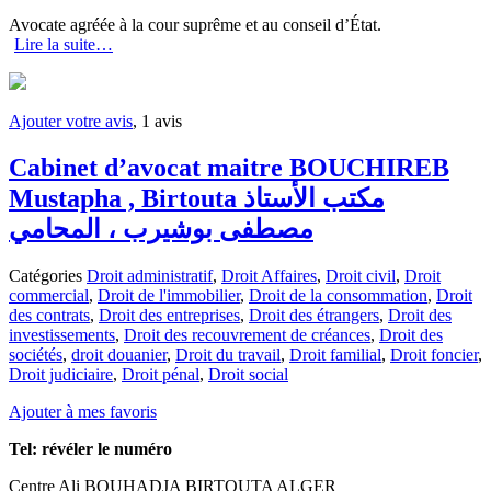
Avocate agréée à la cour suprême et au conseil d’État.
Lire la suite…
Ajouter votre avis
, 1 avis
Cabinet d’avocat maitre BOUCHIREB
Mustapha , Birtouta مكتب الأستاذ
مصطفى بوشيرب ، المحامي
Catégories
Droit administratif
,
Droit Affaires
,
Droit civil
,
Droit
commercial
,
Droit de l'immobilier
,
Droit de la consommation
,
Droit
des contrats
,
Droit des entreprises
,
Droit des étrangers
,
Droit des
investissements
,
Droit des recouvrement de créances
,
Droit des
sociétés
,
droit douanier
,
Droit du travail
,
Droit familial
,
Droit foncier
,
Droit judiciaire
,
Droit pénal
,
Droit social
Ajouter à mes favoris
Tel:
révéler le numéro
Centre Ali BOUHADJA BIRTOUTA ALGER