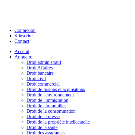
Connexion
S’inscrire
Contact
Acceuil
Annuaire
Droit administratif
Droit Affaires
Droit bancaire
Droit civil
Droit commercial
Droit de fusions et acquisitions
Droit de l'environnement
Droit de l'immigration
Droit de l'immobilier
Droit de la consommation
Droit de la presse
Droit de la propriété intellectuelle
Droit de la santé
Droit des assurances