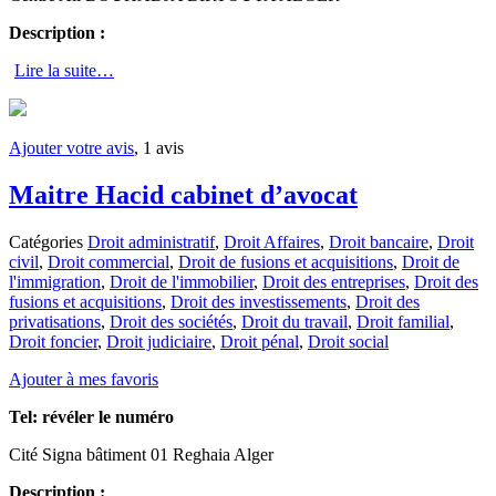
Description :
Lire la suite…
Ajouter votre avis
, 1 avis
Maitre Hacid cabinet d’avocat
Catégories
Droit administratif
,
Droit Affaires
,
Droit bancaire
,
Droit
civil
,
Droit commercial
,
Droit de fusions et acquisitions
,
Droit de
l'immigration
,
Droit de l'immobilier
,
Droit des entreprises
,
Droit des
fusions et acquisitions
,
Droit des investissements
,
Droit des
privatisations
,
Droit des sociétés
,
Droit du travail
,
Droit familial
,
Droit foncier
,
Droit judiciaire
,
Droit pénal
,
Droit social
Ajouter à mes favoris
Tel:
révéler le numéro
Cité Signa bâtiment 01 Reghaia Alger
Description :