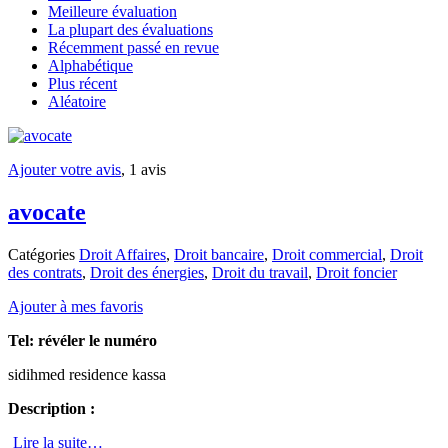
Meilleure évaluation
La plupart des évaluations
Récemment passé en revue
Alphabétique
Plus récent
Aléatoire
Ajouter votre avis
, 1 avis
avocate
Catégories
Droit Affaires
,
Droit bancaire
,
Droit commercial
,
Droit
des contrats
,
Droit des énergies
,
Droit du travail
,
Droit foncier
Ajouter à mes favoris
Tel:
révéler le numéro
sidihmed residence kassa
Description :
Lire la suite…