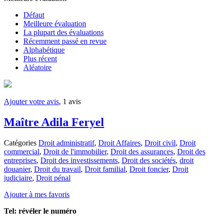
Défaut
Meilleure évaluation
La plupart des évaluations
Récemment passé en revue
Alphabétique
Plus récent
Aléatoire
Ajouter votre avis
, 1 avis
Maître Adila Feryel
Catégories
Droit administratif
,
Droit Affaires
,
Droit civil
,
Droit
commercial
,
Droit de l'immobilier
,
Droit des assurances
,
Droit des
entreprises
,
Droit des investissements
,
Droit des sociétés
,
droit
douanier
,
Droit du travail
,
Droit familial
,
Droit foncier
,
Droit
judiciaire
,
Droit pénal
Ajouter à mes favoris
Tel:
révéler le numéro