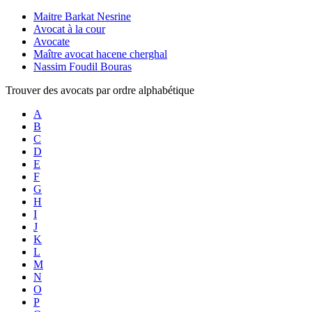
Maitre Barkat Nesrine
Avocat à la cour
Avocate
Maître avocat hacene cherghal
Nassim Foudil Bouras
Trouver des avocats par ordre alphabétique
A
B
C
D
E
F
G
H
I
J
K
L
M
N
O
P