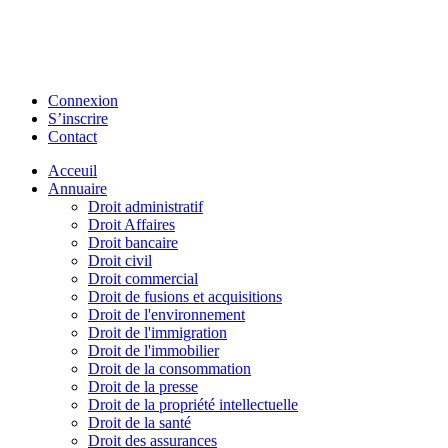
Connexion
S’inscrire
Contact
Acceuil
Annuaire
Droit administratif
Droit Affaires
Droit bancaire
Droit civil
Droit commercial
Droit de fusions et acquisitions
Droit de l'environnement
Droit de l'immigration
Droit de l'immobilier
Droit de la consommation
Droit de la presse
Droit de la propriété intellectuelle
Droit de la santé
Droit des assurances