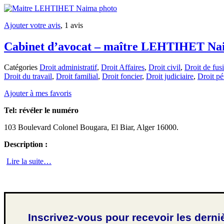
Ajouter votre avis
, 1 avis
Cabinet d’avocat – maître LEHTIHET Na
Catégories
Droit administratif
,
Droit Affaires
,
Droit civil
,
Droit de fusi
Droit du travail
,
Droit familial
,
Droit foncier
,
Droit judiciaire
,
Droit pé
Ajouter à mes favoris
Tel:
révéler le numéro
103 Boulevard Colonel Bougara, El Biar, Alger 16000.
Description :
Lire la suite…
Inscrivez-vous pour recevoir les derni