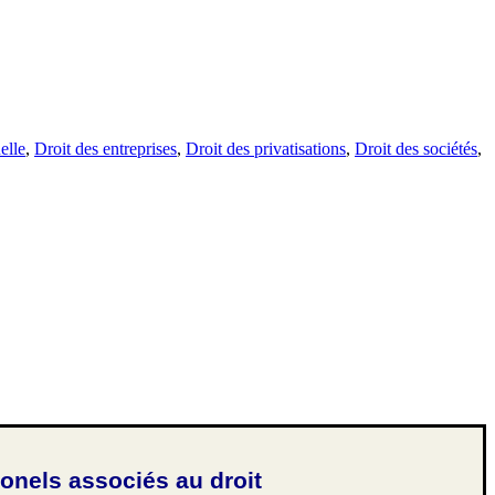
elle
,
Droit des entreprises
,
Droit des privatisations
,
Droit des sociétés
,
ionels associés au droit