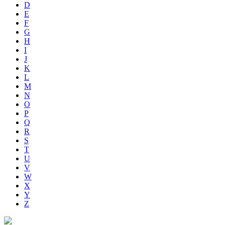
D
E
F
G
H
I
J
K
L
M
N
O
P
Q
R
S
T
U
V
W
X
Y
Z