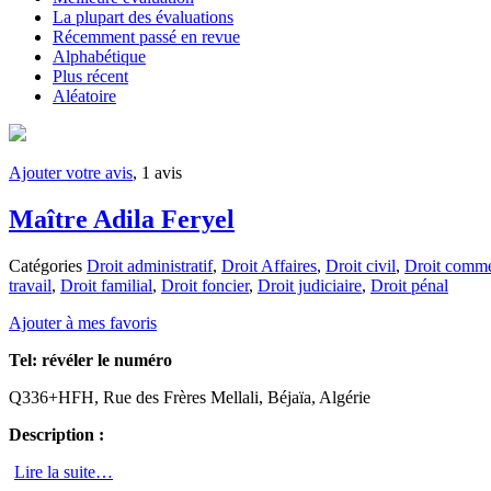
La plupart des évaluations
Récemment passé en revue
Alphabétique
Plus récent
Aléatoire
Ajouter votre avis
, 1 avis
Maître Adila Feryel
Catégories
Droit administratif
,
Droit Affaires
,
Droit civil
,
Droit comme
travail
,
Droit familial
,
Droit foncier
,
Droit judiciaire
,
Droit pénal
Ajouter à mes favoris
Tel:
révéler le numéro
Q336+HFH, Rue des Frères Mellali, Béjaïa, Algérie
Description :
Lire la suite…