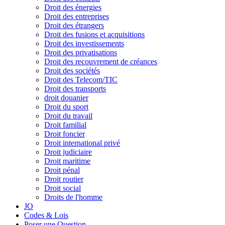
Droit des énergies
Droit des entreprises
Droit des étrangers
Droit des fusions et acquisitions
Droit des investissements
Droit des privatisations
Droit des recouvrement de créances
Droit des sociétés
Droit des Telecom/TIC
Droit des transports
droit douanier
Droit du sport
Droit du travail
Droit familial
Droit foncier
Droit international privé
Droit judiciaire
Droit maritime
Droit pénal
Droit routier
Droit social
Droits de l'homme
JO
Codes & Lois
Poser une Question