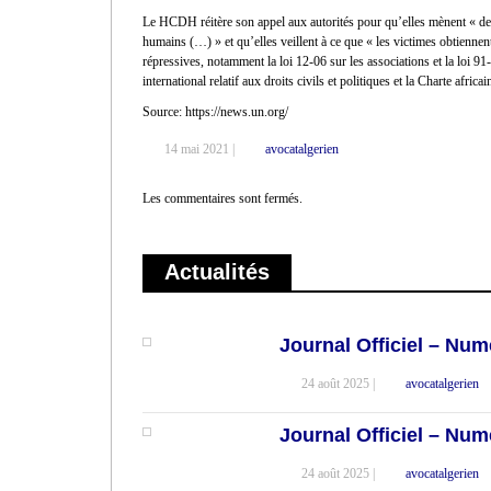
Le HCDH réitère son appel aux autorités pour qu’elles mènent « des e
humains (…) » et qu’elles veillent à ce que « les victimes obtiennent
répressives, notamment la loi 12-06 sur les associations et la loi 91
international relatif aux droits civils et politiques et la Charte afri
Source: https://news.un.org/
14 mai 2021 |
avocatalgerien
Les commentaires sont fermés.
Actualités
Journal Officiel – Num
24 août 2025 |
avocatalgerien
Journal Officiel – Num
24 août 2025 |
avocatalgerien