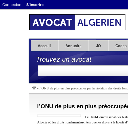
Connexion
S'inscrire
Acceuil
Annuaire
JO
Codes 
Trouvez un avocat
»
l’ONU de plus en plus préoccupée par la violation des droits fo
l’ONU de plus en plus préoccupée
Le Haut-Commissariat des Natio
Algérie où les droits fondamentaux, tels que les droits à la liberté d