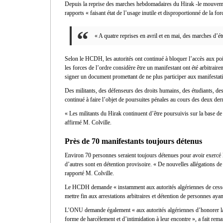
Depuis la reprise des marches hebdomadaires du Hirak -le mouvemen
rapports « faisant état de l’usage inutile et disproportionné de la fo
« A quatre reprises en avril et en mai, des marches d’
Selon le HCDH, les autorités ont continué à bloquer l’accès aux po
les forces de l’ordre considère être un manifestant ont été arbitraire
signer un document promettant de ne plus participer aux manifestat
Des militants, des défenseurs des droits humains, des étudiants, de
continué à faire l’objet de poursuites pénales au cours des deux de
« Les militants du Hirak continuent d’être poursuivis sur la base de
affirmé M. Colville.
Près de 70 manifestants toujours détenus
Environ 70 personnes seraient toujours détenues pour avoir exercé l
d’autres sont en détention provisoire. « De nouvelles allégations de 
rapporté M. Colville.
Le HCDH demande « instamment aux autorités algériennes de cesser d
mettre fin aux arrestations arbitraires et détention de personnes ayan
L’ONU demande également « aux autorités algériennes d’honorer la 
forme de harcèlement et d’intimidation à leur encontre », a fait rema