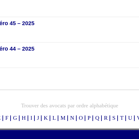
éro 45 – 2025
éro 44 – 2025
Trouver des avocats par ordre alphabétique
E
F
G
H
I
J
K
L
M
N
O
P
Q
R
S
T
U