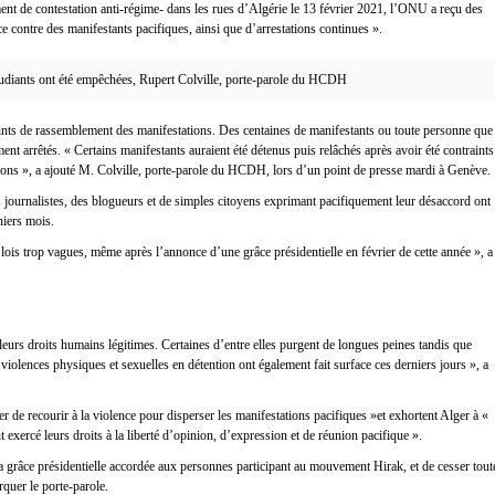
t de contestation anti-régime- dans les rues d’Algérie le 13 février 2021, l’ONU a reçu des
rce contre des manifestants pacifiques, ainsi que d’arrestations continues ».
étudiants ont été empêchées, Rupert Colville, porte-parole du HCDH
ints de rassemblement des manifestations. Des centaines de manifestants ou toute personne que
ment arrêtés. « Certains manifestants auraient été détenus puis relâchés après avoir été contraints
ions », a ajouté M. Colville, porte-parole du HCDH, lors d’un point de presse mardi à Genève.
s journalistes, des blogueurs et de simples citoyens exprimant pacifiquement leur désaccord ont
rniers mois.
 lois trop vagues, même après l’annonce d’une grâce présidentielle en février de cette année », a
eurs droits humains légitimes. Certaines d’entre elles purgent de longues peines tandis que
violences physiques et sexuelles en détention ont également fait surface ces derniers jours », a
e recourir à la violence pour disperser les manifestations pacifiques »et exhortent Alger à «
t exercé leurs droits à la liberté d’opinion, d’expression et de réunion pacifique ».
grâce présidentielle accordée aux personnes participant au mouvement Hirak, et de cesser tout
rquer le porte-parole.