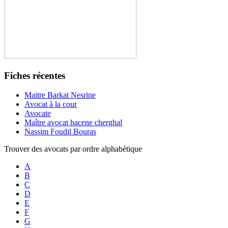
Fiches récentes
Maitre Barkat Nesrine
Avocat à la cour
Avocate
Maître avocat hacene cherghal
Nassim Foudil Bouras
Trouver des avocats par ordre alphabétique
A
B
C
D
E
F
G