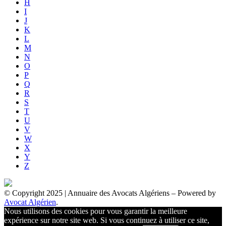
H
I
J
K
L
M
N
O
P
Q
R
S
T
U
V
W
X
Y
Z
© Copyright 2025 | Annuaire des Avocats Algériens
– Powered by
Avocat Algérien
.
Nous utilisons des cookies pour vous garantir la meilleure
expérience sur notre site web. Si vous continuez à utiliser ce site,