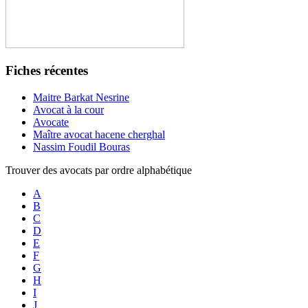
Fiches récentes
Maitre Barkat Nesrine
Avocat à la cour
Avocate
Maître avocat hacene cherghal
Nassim Foudil Bouras
Trouver des avocats par ordre alphabétique
A
B
C
D
E
F
G
H
I
J