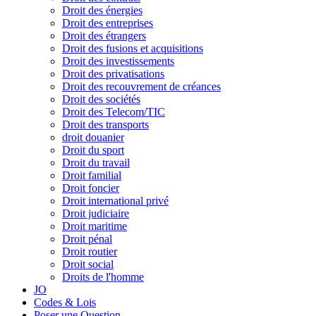
Droit des énergies
Droit des entreprises
Droit des étrangers
Droit des fusions et acquisitions
Droit des investissements
Droit des privatisations
Droit des recouvrement de créances
Droit des sociétés
Droit des Telecom/TIC
Droit des transports
droit douanier
Droit du sport
Droit du travail
Droit familial
Droit foncier
Droit international privé
Droit judiciaire
Droit maritime
Droit pénal
Droit routier
Droit social
Droits de l'homme
JO
Codes & Lois
Poser une Question