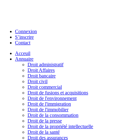
Connexion
S’inscrire
Contact
Acceuil
Annuaire
Droit administratif
Droit Affaires
Droit bancaire
Droit civil
Droit commercial
Droit de fusions et acquisitions
Droit de l'environnement
Droit de l'immigration
Droit de l'immobilier
Droit de la consommation
Droit de la presse
Droit de la propriété intellectuelle
Droit de la santé
Droit des assurances