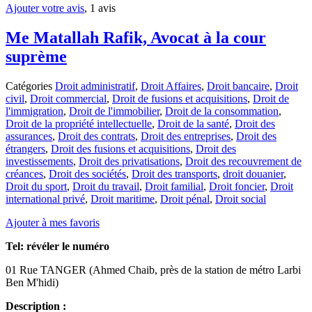
Ajouter votre avis
, 1 avis
Me Matallah Rafik, Avocat à la cour
suprème
Catégories
Droit administratif
,
Droit Affaires
,
Droit bancaire
,
Droit
civil
,
Droit commercial
,
Droit de fusions et acquisitions
,
Droit de
l'immigration
,
Droit de l'immobilier
,
Droit de la consommation
,
Droit de la propriété intellectuelle
,
Droit de la santé
,
Droit des
assurances
,
Droit des contrats
,
Droit des entreprises
,
Droit des
étrangers
,
Droit des fusions et acquisitions
,
Droit des
investissements
,
Droit des privatisations
,
Droit des recouvrement de
créances
,
Droit des sociétés
,
Droit des transports
,
droit douanier
,
Droit du sport
,
Droit du travail
,
Droit familial
,
Droit foncier
,
Droit
international privé
,
Droit maritime
,
Droit pénal
,
Droit social
Ajouter à mes favoris
Tel:
révéler le numéro
01 Rue TANGER (Ahmed Chaib, près de la station de métro Larbi
Ben M'hidi)
Description :