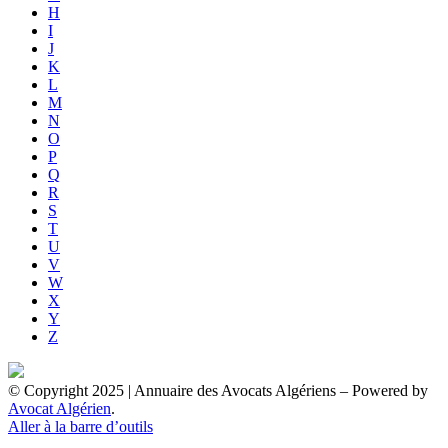
H
I
J
K
L
M
N
O
P
Q
R
S
T
U
V
W
X
Y
Z
© Copyright 2025 | Annuaire des Avocats Algériens
– Powered by
Avocat Algérien
.
Aller à la barre d’outils