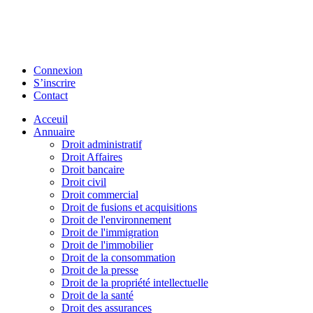
Connexion
S’inscrire
Contact
Acceuil
Annuaire
Droit administratif
Droit Affaires
Droit bancaire
Droit civil
Droit commercial
Droit de fusions et acquisitions
Droit de l'environnement
Droit de l'immigration
Droit de l'immobilier
Droit de la consommation
Droit de la presse
Droit de la propriété intellectuelle
Droit de la santé
Droit des assurances