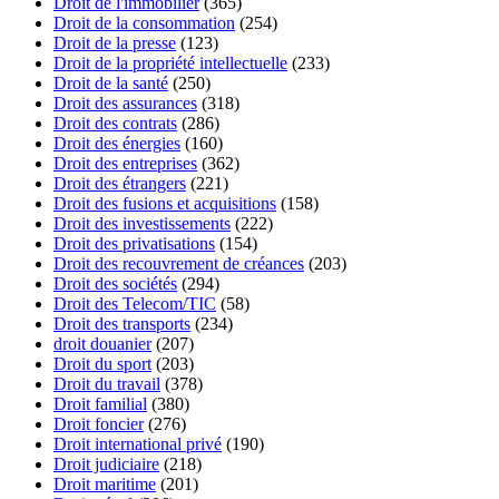
Droit de l'immobilier
(365)
Droit de la consommation
(254)
Droit de la presse
(123)
Droit de la propriété intellectuelle
(233)
Droit de la santé
(250)
Droit des assurances
(318)
Droit des contrats
(286)
Droit des énergies
(160)
Droit des entreprises
(362)
Droit des étrangers
(221)
Droit des fusions et acquisitions
(158)
Droit des investissements
(222)
Droit des privatisations
(154)
Droit des recouvrement de créances
(203)
Droit des sociétés
(294)
Droit des Telecom/TIC
(58)
Droit des transports
(234)
droit douanier
(207)
Droit du sport
(203)
Droit du travail
(378)
Droit familial
(380)
Droit foncier
(276)
Droit international privé
(190)
Droit judiciaire
(218)
Droit maritime
(201)