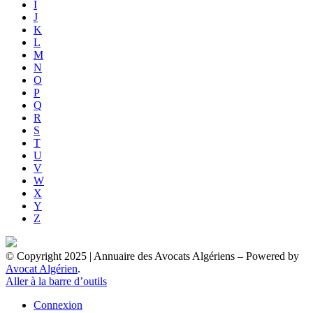
I
J
K
L
M
N
O
P
Q
R
S
T
U
V
W
X
Y
Z
© Copyright 2025 | Annuaire des Avocats Algériens
– Powered by
Avocat Algérien
.
Aller à la barre d’outils
Connexion