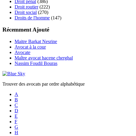
Droit pénal
(386)
Droit routier
(222)
Droit social
(270)
Droits de l'homme
(147)
Récemment Ajouté
Maitre Barkat Nesrine
Avocat à la cour
Avocate
Maître avocat hacene cherghal
Nassim Foudil Bouras
Trouver des avocats par ordre alphabétique
A
B
C
D
E
F
G
H