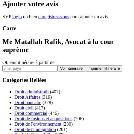
Ajouter votre avis
SVP
login
ou bien
enregistrez-vous
pour ajouter un avis.
Carte
Me Matallah Rafik, Avocat à la cour
suprème
Obtenir itinéraire à partir de:
Catégories Reliées
Droit administratif
(407)
Droit Affaires
(319)
Droit bancaire
(328)
Droit civil
(417)
Droit commercial
(446)
Droit de fusions et acquisitions
(206)
Droit de l'environnement
(230)
Droit de l'immigration
(201)