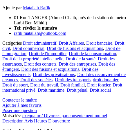
Ajouté par
Matallah Rafik
01 Rue TANGER (Ahmed Chaib, près de la station de métro
Larbi Ben M'hidi)
Tel:
révéler le numéro
rafik.matallah@outlook.com
Catégories
Droit administratif
,
Droit Affaires
,
Droit bancaire
,
Droit
civil
,
Droit commercial
,
Droit de fusions et acquisitions
,
Droit de
l'immigration
,
Droit de l'immobilier
,
Droit de la consommation
,
Droit de la propriété intellectuelle
,
Droit de la santé
,
Droit des
assurances
,
Droit des contrats
,
Droit des entreprises
,
Droit des
étrangers
,
Droit des fusions et acquisitions
,
Droit des
investissements
,
Droit des privatisations
,
Droit des recouvrement de
créances
,
Droit des sociétés
,
Droit des transports
,
droit douanier
,
Droit du sport
,
Droit du travail
,
Droit familial
,
Droit foncier
,
Droit
international privé
,
Droit maritime
,
Droit pénal
,
Droit social
Contacter le maître
Ajouter à mes favoris
Poser une question
Mots-clés:
exequatur / Divorces par consentement mutuel
Description
Avis
Heures D'ouverture