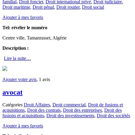
familial
,
Droit foncier
,
Droit international privé
,
Droit judiciaire
,
Droit maritime
,
Droit pénal
,
Droit routier
,
Droit social
Ajouter à mes favoris
Tel:
révéler le numéro
Centre ville, Tamanrasset, Algérie
Description :
Lire la suite…
Ajouter votre avis
, 1 avis
avocat
Catégories
Droit Affaires
,
Droit commercial
,
Droit de fusions et
acquisitions
,
Droit des contrats
,
Droit des entreprises
,
Droit des
fusions et acquisitions
,
Droit des investissements
,
Droit des sociétés
Ajouter à mes favoris