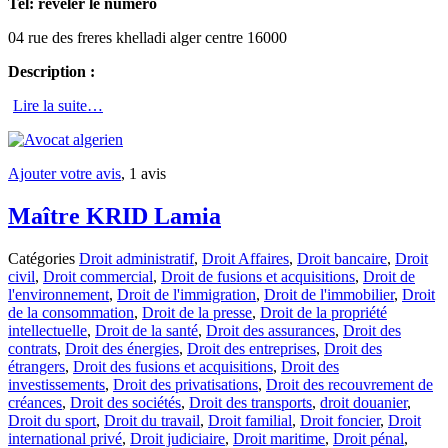
Tel:
révéler le numéro
04 rue des freres khelladi alger centre 16000
Description :
Lire la suite…
Ajouter votre avis
, 1 avis
Maître KRID Lamia
Catégories
Droit administratif
,
Droit Affaires
,
Droit bancaire
,
Droit
civil
,
Droit commercial
,
Droit de fusions et acquisitions
,
Droit de
l'environnement
,
Droit de l'immigration
,
Droit de l'immobilier
,
Droit
de la consommation
,
Droit de la presse
,
Droit de la propriété
intellectuelle
,
Droit de la santé
,
Droit des assurances
,
Droit des
contrats
,
Droit des énergies
,
Droit des entreprises
,
Droit des
étrangers
,
Droit des fusions et acquisitions
,
Droit des
investissements
,
Droit des privatisations
,
Droit des recouvrement de
créances
,
Droit des sociétés
,
Droit des transports
,
droit douanier
,
Droit du sport
,
Droit du travail
,
Droit familial
,
Droit foncier
,
Droit
international privé
,
Droit judiciaire
,
Droit maritime
,
Droit pénal
,