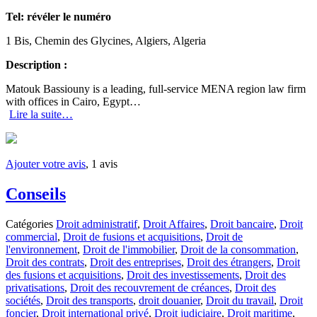
Tel:
révéler le numéro
1 Bis, Chemin des Glycines, Algiers, Algeria
Description :
Matouk Bassiouny is a leading, full-service MENA region law firm
with offices in Cairo, Egypt…
Lire la suite…
Ajouter votre avis
, 1 avis
Conseils
Catégories
Droit administratif
,
Droit Affaires
,
Droit bancaire
,
Droit
commercial
,
Droit de fusions et acquisitions
,
Droit de
l'environnement
,
Droit de l'immobilier
,
Droit de la consommation
,
Droit des contrats
,
Droit des entreprises
,
Droit des étrangers
,
Droit
des fusions et acquisitions
,
Droit des investissements
,
Droit des
privatisations
,
Droit des recouvrement de créances
,
Droit des
sociétés
,
Droit des transports
,
droit douanier
,
Droit du travail
,
Droit
foncier
,
Droit international privé
,
Droit judiciaire
,
Droit maritime
,