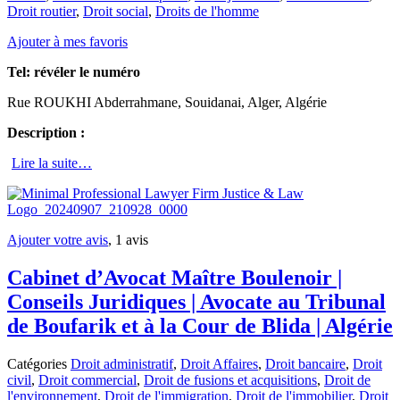
Droit routier
,
Droit social
,
Droits de l'homme
Ajouter à mes favoris
Tel:
révéler le numéro
Rue ROUKHI Abderrahmane, Souidanai, Alger, Algérie
Description :
Lire la suite…
Ajouter votre avis
, 1 avis
Cabinet d’Avocat Maître Boulenoir |
Conseils Juridiques | Avocate au Tribunal
de Boufarik et à la Cour de Blida | Algérie
Catégories
Droit administratif
,
Droit Affaires
,
Droit bancaire
,
Droit
civil
,
Droit commercial
,
Droit de fusions et acquisitions
,
Droit de
l'environnement
,
Droit de l'immigration
,
Droit de l'immobilier
,
Droit