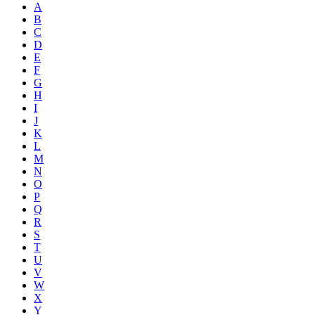
A
B
C
D
E
F
G
H
I
J
K
L
M
N
O
P
Q
R
S
T
U
V
W
X
Y