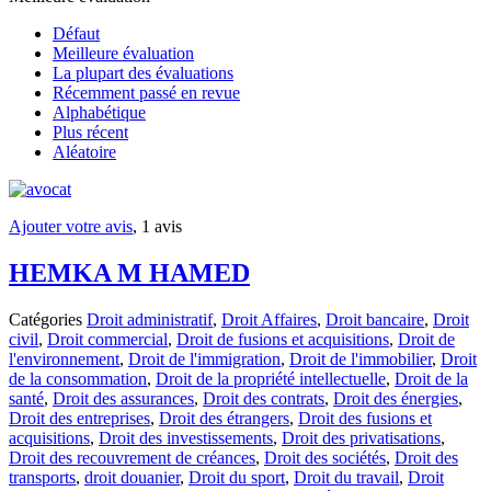
Défaut
Meilleure évaluation
La plupart des évaluations
Récemment passé en revue
Alphabétique
Plus récent
Aléatoire
Ajouter votre avis
, 1 avis
HEMKA M HAMED
Catégories
Droit administratif
,
Droit Affaires
,
Droit bancaire
,
Droit
civil
,
Droit commercial
,
Droit de fusions et acquisitions
,
Droit de
l'environnement
,
Droit de l'immigration
,
Droit de l'immobilier
,
Droit
de la consommation
,
Droit de la propriété intellectuelle
,
Droit de la
santé
,
Droit des assurances
,
Droit des contrats
,
Droit des énergies
,
Droit des entreprises
,
Droit des étrangers
,
Droit des fusions et
acquisitions
,
Droit des investissements
,
Droit des privatisations
,
Droit des recouvrement de créances
,
Droit des sociétés
,
Droit des
transports
,
droit douanier
,
Droit du sport
,
Droit du travail
,
Droit