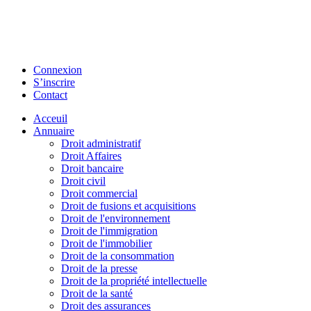
Connexion
S’inscrire
Contact
Acceuil
Annuaire
Droit administratif
Droit Affaires
Droit bancaire
Droit civil
Droit commercial
Droit de fusions et acquisitions
Droit de l'environnement
Droit de l'immigration
Droit de l'immobilier
Droit de la consommation
Droit de la presse
Droit de la propriété intellectuelle
Droit de la santé
Droit des assurances