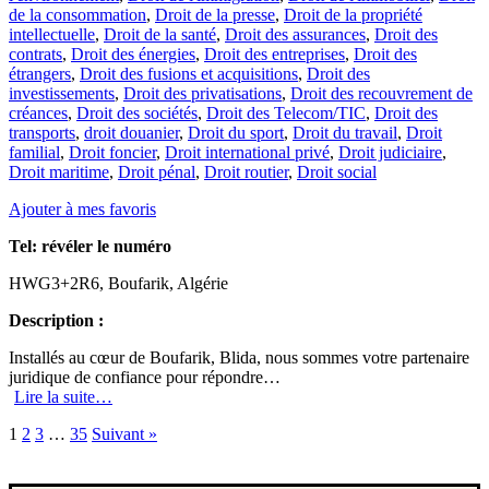
de la consommation
,
Droit de la presse
,
Droit de la propriété
intellectuelle
,
Droit de la santé
,
Droit des assurances
,
Droit des
contrats
,
Droit des énergies
,
Droit des entreprises
,
Droit des
étrangers
,
Droit des fusions et acquisitions
,
Droit des
investissements
,
Droit des privatisations
,
Droit des recouvrement de
créances
,
Droit des sociétés
,
Droit des Telecom/TIC
,
Droit des
transports
,
droit douanier
,
Droit du sport
,
Droit du travail
,
Droit
familial
,
Droit foncier
,
Droit international privé
,
Droit judiciaire
,
Droit maritime
,
Droit pénal
,
Droit routier
,
Droit social
Ajouter à mes favoris
Tel:
révéler le numéro
HWG3+2R6, Boufarik, Algérie
Description :
Installés au cœur de Boufarik, Blida, nous sommes votre partenaire
juridique de confiance pour répondre…
Lire la suite…
1
2
3
…
35
Suivant »